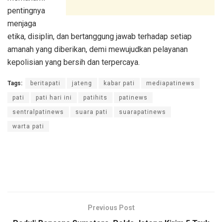
pentingnya
menjaga
etika, disiplin, dan bertanggung jawab terhadap setiap
amanah yang diberikan, demi mewujudkan pelayanan
kepolisian yang bersih dan terpercaya.
Tags:
beritapati
jateng
kabar pati
mediapatinews
pati
pati hari ini
patihits
patinews
sentralpatinews
suara pati
suarapatinews
warta pati
Previous Post