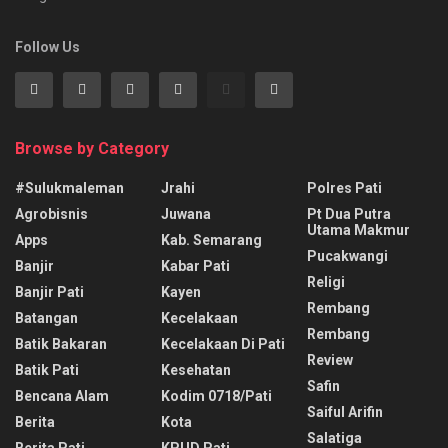
Follow Us
Browse by Category
#sulukmaleman
Jrahi
Polres Pati
Agrobisnis
Juwana
Pt Dua Putra
Utama Makmur
Apps
Kab. Semarang
Pucakwangi
Banjir
Kabar Pati
Religi
Banjir Pati
Kayen
Rembang
Batangan
Kecelakaan
Rembang
Batik Bakaran
Kecelakaan Di Pati
Review
Batik Pati
Kesehatan
Safin
Bencana Alam
Kodim 0718/pati
Saiful Arifin
Berita
Kota
Salatiga
Berita Pati
KPUD Pati