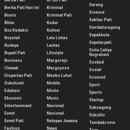
Sarang
Berita Pati Hari Ini
Kriminal
Science
Bisnis
Kriminal Pati
Sekitar Pati
Blitar
Kudur
Sembaturagung
Box Redaksi
Kuliner
Sepakbola
Boyolali
Lalu Lintas
Seputarpati
Budaya
Lantas
Sista Cahya
Bupati Pati
Lifestyle
Nugraheni
Business
Margorejo
Sosbud
Cluwak
Margoyoso
Sosial
Dispertan Pati
Menko Luhut
Sosmed
Dukuhseti
Mobile
Sport
Edukasi
Movie
Sports
Ekonomi
Music
Startup
Entertainment
Nasional
Sukoagung
Event
Nasional
Sukolilo
Event Pati
Nelayan Juwana
Tambakromo
Fashion
News
Tayu