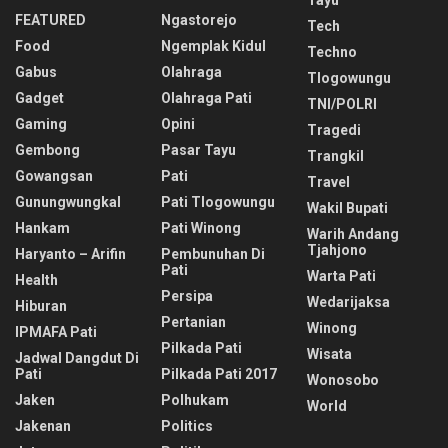
FEATURED
Ngastorejo
Tech
Food
Ngemplak Kidul
Techno
Gabus
Olahraga
Tlogowungu
Gadget
Olahraga Pati
TNI/POLRI
Gaming
Opini
Tragedi
Gembong
Pasar Tayu
Trangkil
Gowangsan
Pati
Travel
Gunungwungkal
Pati Tlogowungu
Wakil Bupati
Hankam
Pati Winong
Warih Andang
Tjahjono
Haryanto – Arifin
Pembunuhan Di
Pati
Warta Pati
Health
Persipa
Wedarijaksa
Hiburan
Pertanian
Winong
IPMAFA Pati
Pilkada Pati
Wisata
Jadwal Dangdut Di
Pati
Pilkada Pati 2017
Wonosobo
Jaken
Polhukam
World
Jakenan
Politics