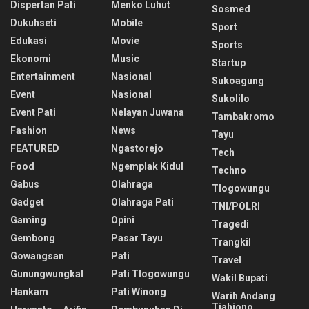
Dispertan Pati
Menko Luhut
Sosmed
Dukuhseti
Mobile
Sport
Edukasi
Movie
Sports
Ekonomi
Music
Startup
Entertainment
Nasional
Sukoagung
Event
Nasional
Sukolilo
Event Pati
Nelayan Juwana
Tambakromo
Fashion
News
Tayu
FEATURED
Ngastorejo
Tech
Food
Ngemplak Kidul
Techno
Gabus
Olahraga
Tlogowungu
Gadget
Olahraga Pati
TNI/POLRI
Gaming
Opini
Tragedi
Gembong
Pasar Tayu
Trangkil
Gowangsan
Pati
Travel
Gunungwungkal
Pati Tlogowungu
Wakil Bupati
Hankam
Pati Winong
Warih Andang
Tjahjono