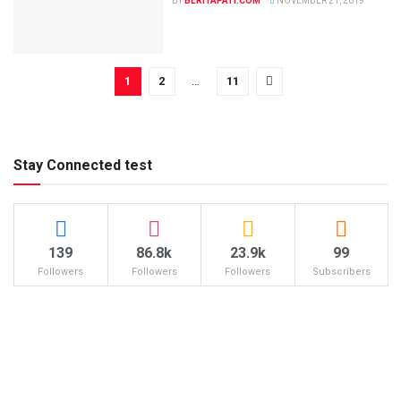
BY
BERITAPATI.COM
NOVEMBER 21, 2019
1
2
…
11
Stay Connected test
139
86.8k
23.9k
99
Followers
Followers
Followers
Subscribers