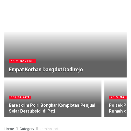
KRIMINAL PATI
Empat Korban Dangdut Dadirejo
BERITA PATI
KRIMINAL
Bareskrim Polri Bongkar Komplotan Penjual
Polsek Pat
Solar Bersubsidi di Pati
Rumah di 
Home
Category
kriminal pati