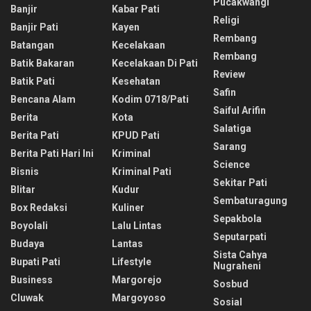
Pucakwangi
Banjir
Kabar Pati
Religi
Banjir Pati
Kayen
Rembang
Batangan
Kecelakaan
Rembang
Batik Bakaran
Kecelakaan Di Pati
Review
Batik Pati
Kesehatan
Safin
Bencana Alam
Kodim 0718/pati
Saiful Arifin
Berita
Kota
Salatiga
Berita Pati
KPUD Pati
Sarang
Berita Pati Hari Ini
Kriminal
Science
Bisnis
Kriminal Pati
Sekitar Pati
Blitar
Kudur
Sembaturagung
Box Redaksi
Kuliner
Sepakbola
Boyolali
Lalu Lintas
Seputarpati
Budaya
Lantas
Sista Cahya
Bupati Pati
Lifestyle
Nugraheni
Business
Margorejo
Sosbud
Cluwak
Margoyoso
Sosial