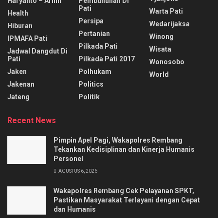
Haryanto – Arifin
Pembunuhan Di
Pati
Warta Pati
Health
Persipa
Wedarijaksa
Hiburan
Pertanian
Winong
IPMAFA Pati
Pilkada Pati
Wisata
Jadwal Dangdut Di
Pati
Pilkada Pati 2017
Wonosobo
Jaken
Polhukam
World
Jakenan
Politics
Jateng
Politik
Recent News
Pimpin Apel Pagi, Wakapolres Rembang
Tekankan Kedisiplinan dan Kinerja Humanis
Personel
AGUSTUS 6, 2026
Wakapolres Rembang Cek Pelayanan SPKT,
Pastikan Masyarakat Terlayani dengan Cepat
dan Humanis