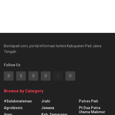
Beritapati.com, portal informasi terkini Kabupaten Pati Jawa
Tengah
Follow Us
Browse by Category
#sulukmaleman
Jrahi
Polres Pati
Agrobisnis
Juwana
Pt Dua Putra
Utama Makmur
Apps
Kab. Semarang