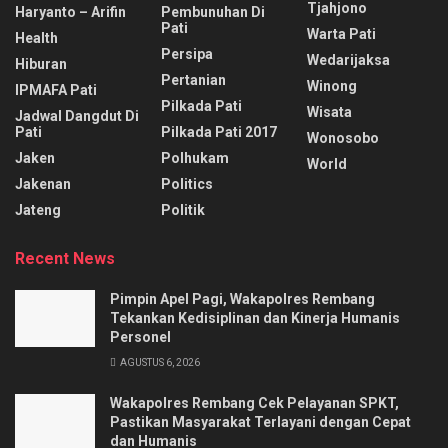
Tjahjono
Haryanto – Arifin
Pembunuhan Di
Pati
Warta Pati
Health
Persipa
Wedarijaksa
Hiburan
Pertanian
Winong
IPMAFA Pati
Pilkada Pati
Wisata
Jadwal Dangdut Di
Pati
Pilkada Pati 2017
Wonosobo
Jaken
Polhukam
World
Jakenan
Politics
Jateng
Politik
Recent News
Pimpin Apel Pagi, Wakapolres Rembang
Tekankan Kedisiplinan dan Kinerja Humanis
Personel
AGUSTUS 6, 2026
Wakapolres Rembang Cek Pelayanan SPKT,
Pastikan Masyarakat Terlayani dengan Cepat
dan Humanis