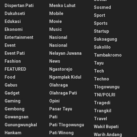
Dispertan Pati
Menko Luhut
Sosmed
Dukuhseti
Mobile
Sport
Edukasi
Movie
Sports
Ekonomi
Music
Startup
Entertainment
Nasional
Sukoagung
Event
Nasional
Sukolilo
Event Pati
Nelayan Juwana
Tambakromo
Fashion
News
Tayu
FEATURED
Ngastorejo
Tech
Food
Ngemplak Kidul
Techno
Gabus
Olahraga
Tlogowungu
Gadget
Olahraga Pati
TNI/POLRI
Gaming
Opini
Tragedi
Gembong
Pasar Tayu
Trangkil
Gowangsan
Pati
Travel
Gunungwungkal
Pati Tlogowungu
Wakil Bupati
Hankam
Pati Winong
Warih Andang