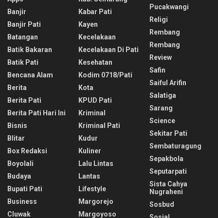
Pucakwangi
Banjir
Kabar Pati
Religi
Banjir Pati
Kayen
Rembang
Batangan
Kecelakaan
Rembang
Batik Bakaran
Kecelakaan Di Pati
Review
Batik Pati
Kesehatan
Safin
Bencana Alam
Kodim 0718/pati
Saiful Arifin
Berita
Kota
Salatiga
Berita Pati
KPUD Pati
Sarang
Berita Pati Hari Ini
Kriminal
Science
Bisnis
Kriminal Pati
Sekitar Pati
Blitar
Kudur
Sembaturagung
Box Redaksi
Kuliner
Sepakbola
Boyolali
Lalu Lintas
Seputarpati
Budaya
Lantas
Sista Cahya
Bupati Pati
Lifestyle
Nugraheni
Business
Margorejo
Sosbud
Cluwak
Margoyoso
Sosial