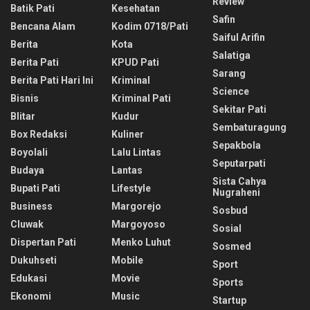
Review
Batik Pati
Kesehatan
Safin
Bencana Alam
Kodim 0718/pati
Saiful Arifin
Berita
Kota
Salatiga
Berita Pati
KPUD Pati
Sarang
Berita Pati Hari Ini
Kriminal
Science
Bisnis
Kriminal Pati
Sekitar Pati
Blitar
Kudur
Sembaturagung
Box Redaksi
Kuliner
Sepakbola
Boyolali
Lalu Lintas
Seputarpati
Budaya
Lantas
Sista Cahya
Bupati Pati
Lifestyle
Nugraheni
Business
Margorejo
Sosbud
Cluwak
Margoyoso
Sosial
Dispertan Pati
Menko Luhut
Sosmed
Dukuhseti
Mobile
Sport
Edukasi
Movie
Sports
Ekonomi
Music
Startup