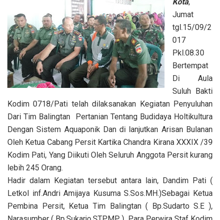
Kota
,
Jumat
tgl.15/09/2
017
Pkl.08.30
Bertempat
Di Aula
Suluh Bakti
Kodim 0718/Pati telah dilaksanakan Kegiatan Penyuluhan
Dari Tim Balingtan Pertanian Tentang Budidaya Holtikultura
Dengan Sistem Aquaponik Dan di lanjutkan Arisan Bulanan
Oleh Ketua Cabang Persit Kartika Chandra Kirana XXXIX /39
Kodim Pati, Yang Diikuti Oleh Seluruh Anggota Persit kurang
lebih 245 Orang.
Hadir dalam Kegiatan tersebut antara lain, Dandim Pati (
Letkol inf.Andri Amijaya Kusuma S.Sos.MH.)Sebagai Ketua
Pembina Persit, Ketua Tim Balingtan ( Bp.Sudarto S.E ),
Narasumber ( Bp.Sukarjo.STP.MP ), Para Perwira Staf Kodim