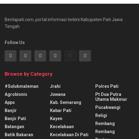
Beritapati.com, portal informasi terkini Kabupaten Pati Jawa
Tengah
Follow Us
Browse by Category
#sulukmaleman
Jrahi
Polres Pati
Agrobisnis
Juwana
Pt Dua Putra
Utama Makmur
Apps
Kab. Semarang
Pucakwangi
Banjir
Kabar Pati
Religi
Banjir Pati
Kayen
Rembang
Batangan
Kecelakaan
Rembang
Batik Bakaran
Kecelakaan Di Pati