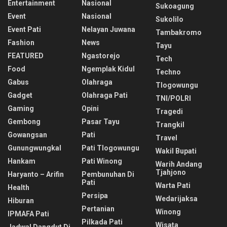
Entertainment
Nasional
Sukoagung
Event
Nasional
Sukolilo
Event Pati
Nelayan Juwana
Tambakromo
Fashion
News
Tayu
FEATURED
Ngastorejo
Tech
Food
Ngemplak Kidul
Techno
Gabus
Olahraga
Tlogowungu
Gadget
Olahraga Pati
TNI/POLRI
Gaming
Opini
Tragedi
Gembong
Pasar Tayu
Trangkil
Gowangsan
Pati
Travel
Gunungwungkal
Pati Tlogowungu
Wakil Bupati
Hankam
Pati Winong
Warih Andang
Tjahjono
Haryanto – Arifin
Pembunuhan Di
Pati
Warta Pati
Health
Persipa
Wedarijaksa
Hiburan
Pertanian
Winong
IPMAFA Pati
Pilkada Pati
Wisata
Jadwal Dangdut Di