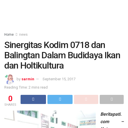
Home
news
Sinergitas Kodim 0718 dan
Balingtan Dalam Budidaya Ikan
dan Holtikultura
by
sarmin
September 15, 2017
Reading Time: 2 mins read
0
SHARES
Beritapati.
com –