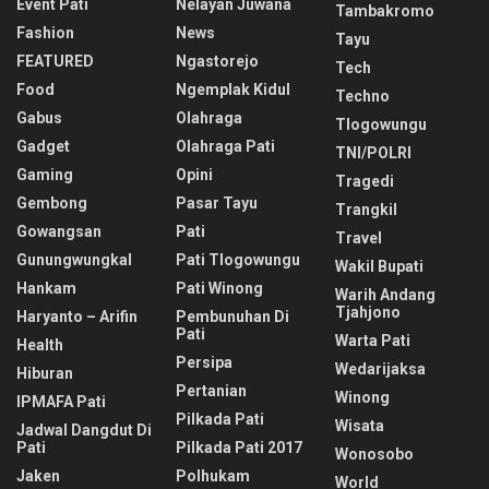
Event Pati
Nelayan Juwana
Tambakromo
Fashion
News
Tayu
FEATURED
Ngastorejo
Tech
Food
Ngemplak Kidul
Techno
Gabus
Olahraga
Tlogowungu
Gadget
Olahraga Pati
TNI/POLRI
Gaming
Opini
Tragedi
Gembong
Pasar Tayu
Trangkil
Gowangsan
Pati
Travel
Gunungwungkal
Pati Tlogowungu
Wakil Bupati
Hankam
Pati Winong
Warih Andang
Tjahjono
Haryanto – Arifin
Pembunuhan Di
Pati
Warta Pati
Health
Persipa
Wedarijaksa
Hiburan
Pertanian
Winong
IPMAFA Pati
Pilkada Pati
Wisata
Jadwal Dangdut Di
Pati
Pilkada Pati 2017
Wonosobo
Jaken
Polhukam
World