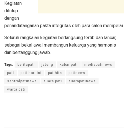
Kegiatan
ditutup
dengan
penandatanganan pakta integritas oleh para calon mempelai.
Seluruh rangkaian kegiatan berlangsung tertib dan lancar,
sebagai bekal awal membangun keluarga yang harmonis
dan bertanggung jawab.
Tags:
beritapati
jateng
kabar pati
mediapatinews
pati
pati hari ini
patihits
patinews
sentralpatinews
suara pati
suarapatinews
warta pati