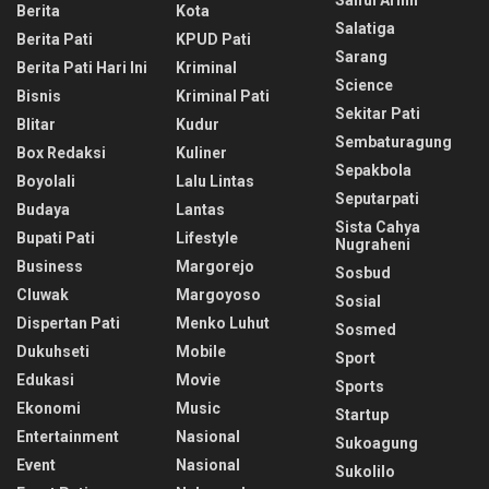
Berita
Kota
Salatiga
Berita Pati
KPUD Pati
Sarang
Berita Pati Hari Ini
Kriminal
Science
Bisnis
Kriminal Pati
Sekitar Pati
Blitar
Kudur
Sembaturagung
Box Redaksi
Kuliner
Sepakbola
Boyolali
Lalu Lintas
Seputarpati
Budaya
Lantas
Sista Cahya
Bupati Pati
Lifestyle
Nugraheni
Business
Margorejo
Sosbud
Cluwak
Margoyoso
Sosial
Dispertan Pati
Menko Luhut
Sosmed
Dukuhseti
Mobile
Sport
Edukasi
Movie
Sports
Ekonomi
Music
Startup
Entertainment
Nasional
Sukoagung
Event
Nasional
Sukolilo