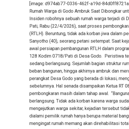
[image: d974ab77-0336-462f-a19d-84d0ff8721a2
Rumah Warga di Godo Ambruk Saat Dibongkar unt
Insiden robohnya sebuah rumah warga terjadi d
Pati, Rabu (22/4/2026), saat proses pembongkara
(RTLH). Beruntung, tidak ada korban jiwa dalam per
Sanyotho (40), seorang petani setempat. Saat ke
awal persiapan pembangunan RTLH dalam progr
128 Kodim 0718/Pati di Desa Godo. ‎ ‎Peristiwa t
sedang berlangsung. Sejumlah bagian struktur ru
beban bangunan, hingga akhirnya ambruk dan merob
perangkat Desa Godo yang berada di lokasi, meng
sebelumnya. Hal senada disampaikan Ketua RT 08
pembongkaran masih dalam tahap awal. ‎ ‎“Bangun
berlangsung. Tidak ada korban karena warga sudah
mengejutkan warga sekitar, kejadian tersebut tid
dialami pemilik rumah hanya berupa material bangun
mengingat rumah memang akan direhabilitasi total.