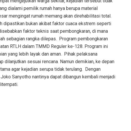
mpat mengejutkan warga sekitar, kejadian tersebut tidak
ang dialami pemilik rumah hanya berupa material
besar mengingat rumah memang akan direhabilitasi total. ‎
ah dipastikan bukan akibat faktor cuaca ekstrem seperti
i disebabkan faktor teknis saat pembongkaran, di mana
ah sebagian rangka dilepas. ‎ ‎Program pembongkaran
giatan RTLH dalam TMMD Reguler ke-128. Program ini
n yang lebih layak dan aman. ‎ ‎Pihak pelaksana
dilanjutkan sesuai rencana. Namun demikian, ke depan
ama agar kejadian serupa tidak terulang. ‎ ‎Dengan
ik Joko Sanyotho nantinya dapat dibangun kembali menjadi
itempati.