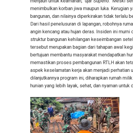
menjauh untuk keamanan,” ujar Supeno. ‎ ‎Meski se
menimbulkan korban jiwa maupun luka. Kerugian y
bangunan, dan nilainya diperkirakan tidak terlalu 
‎Dari hasil penelusuran di lapangan, robohnya rum
angin kencang atau hujan deras. Insiden ini murn
struktur bangunan kehilangan keseimbangan setel
tersebut merupakan bagian dari tahapan awal ke
bertujuan membantu masyarakat mendapatkan hunia
memastikan proses pembangunan RTLH akan tetap 
aspek keselamatan kerja akan menjadi perhatian ut
dilanjutkannya program ini, diharapkan rumah mil
hunian yang lebih layak, sehat, dan nyaman untuk d