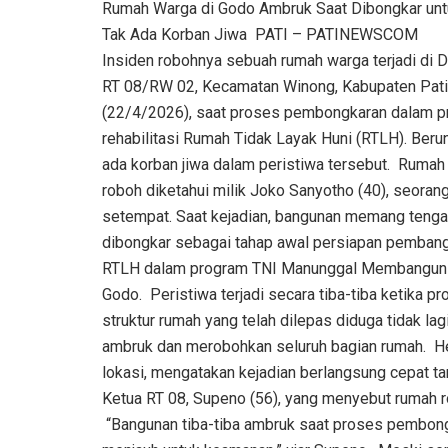
Rumah Warga di Godo Ambruk Saat Dibongkar unt
Tak Ada Korban Jiwa ‎ ‎PATI – PATINEWSCOM
Insiden robohnya sebuah rumah warga terjadi di
RT 08/RW 02, Kecamatan Winong, Kabupaten Pati
(22/4/2026), saat proses pembongkaran dalam 
rehabilitasi Rumah Tidak Layak Huni (RTLH). Berun
ada korban jiwa dalam peristiwa tersebut. ‎ ‎Rumah
roboh diketahui milik Joko Sanyotho (40), seorang
setempat. Saat kejadian, bangunan memang teng
dibongkar sebagai tahap awal persiapan pemban
RTLH dalam program TNI Manunggal Membangun 
Godo. ‎ ‎Peristiwa terjadi secara tiba-tiba ketik
struktur rumah yang telah dilepas diduga tidak 
ambruk dan merobohkan seluruh bagian rumah. ‎ ‎H
lokasi, mengatakan kejadian berlangsung cepat t
Ketua RT 08, Supeno (56), yang menyebut rumah 
‎ ‎“Bangunan tiba-tiba ambruk saat proses pembo