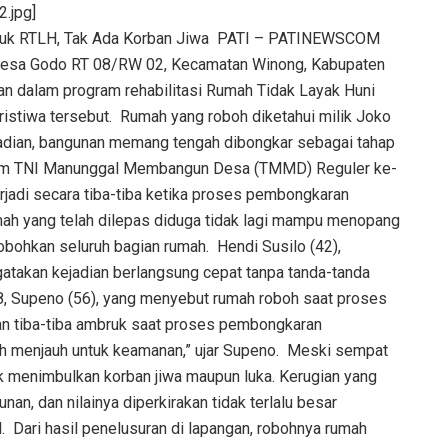
.jpg]
uk RTLH, Tak Ada Korban Jiwa ‎ ‎PATI – PATINEWSCOM
i Desa Godo RT 08/RW 02, Kecamatan Winong, Kabupaten
n dalam program rehabilitasi Rumah Tidak Layak Huni
istiwa tersebut. ‎ ‎Rumah yang roboh diketahui milik Joko
jadian, bangunan memang tengah dibongkar sebagai tahap
am TNI Manunggal Membangun Desa (TMMD) Reguler ke-
erjadi secara tiba-tiba ketika proses pembongkaran
mah yang telah dilepas diduga tidak lagi mampu menopang
ohkan seluruh bagian rumah. ‎ ‎Hendi Susilo (42),
atakan kejadian berlangsung cepat tanpa tanda-tanda
, Supeno (56), yang menyebut rumah roboh saat proses
an tiba-tiba ambruk saat proses pembongkaran
 menjauh untuk keamanan,” ujar Supeno. ‎ ‎Meski sempat
ak menimbulkan korban jiwa maupun luka. Kerugian yang
an, dan nilainya diperkirakan tidak terlalu besar
 ‎ ‎Dari hasil penelusuran di lapangan, robohnya rumah