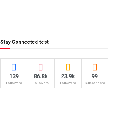
Stay Connected test
139
86.8k
23.9k
99
Followers
Followers
Followers
Subscribers