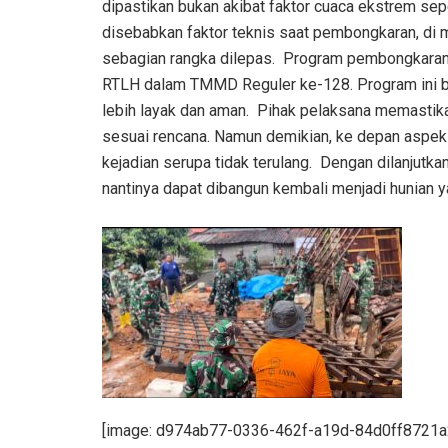
dipastikan bukan akibat faktor cuaca ekstrem sepe
disebabkan faktor teknis saat pembongkaran, di 
sebagian rangka dilepas. ‎ ‎Program pembongkaran
RTLH dalam TMMD Reguler ke-128. Program ini b
lebih layak dan aman. ‎ ‎Pihak pelaksana memast
sesuai rencana. Namun demikian, ke depan aspek 
kejadian serupa tidak terulang. ‎ ‎Dengan dilanjut
nantinya dapat dibangun kembali menjadi hunian ya
[image: d974ab77-0336-462f-a19d-84d0ff8721a2