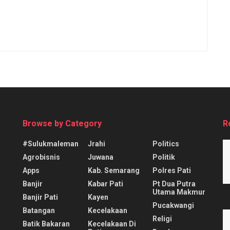
Browse by Category
R
#sulukmaleman
Jrahi
Politics
Agrobisnis
Juwana
Politik
Apps
Kab. Semarang
Polres Pati
Banjir
Kabar Pati
Pt Dua Putra
Utama Makmur
Banjir Pati
Kayen
Pucakwangi
Batangan
Kecelakaan
Religi
Batik Bakaran
Kecelakaan Di