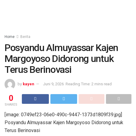
Home
Berita
Posyandu Almuyassar Kajen
Margoyoso Didorong untuk
Terus Berinovasi
by
kayen
Juni 9, 2026
Reading Time: 2 mins read
0
SHARES
[image: 0749ef23-06e0-490c-9447-1373d1809f39.jpg]
Posyandu Almuyassar Kajen Margoyoso Didorong untuk
Terus Berinovasi