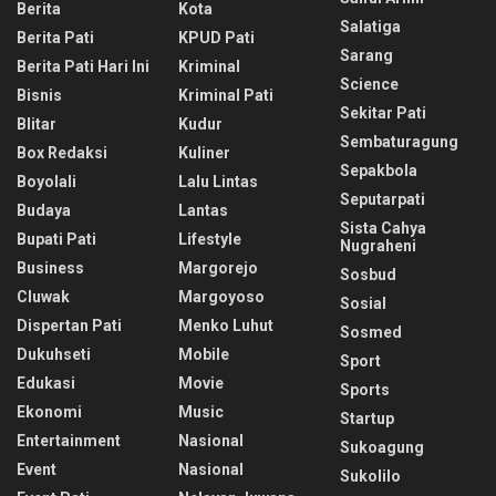
Berita
Kota
Salatiga
Berita Pati
KPUD Pati
Sarang
Berita Pati Hari Ini
Kriminal
Science
Bisnis
Kriminal Pati
Sekitar Pati
Blitar
Kudur
Sembaturagung
Box Redaksi
Kuliner
Sepakbola
Boyolali
Lalu Lintas
Seputarpati
Budaya
Lantas
Sista Cahya
Bupati Pati
Lifestyle
Nugraheni
Business
Margorejo
Sosbud
Cluwak
Margoyoso
Sosial
Dispertan Pati
Menko Luhut
Sosmed
Dukuhseti
Mobile
Sport
Edukasi
Movie
Sports
Ekonomi
Music
Startup
Entertainment
Nasional
Sukoagung
Event
Nasional
Sukolilo