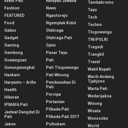
Event Pati
Nelayan Juwana
Tambakromo
Fashion
News
Tayu
FEATURED
Ngastorejo
Tech
Food
Ngemplak Kidul
Techno
Gabus
Olahraga
Tlogowungu
Gadget
Olahraga Pati
TNI/POLRI
Gaming
Opini
Tragedi
Gembong
Pasar Tayu
Trangkil
Gowangsan
Pati
Travel
Gunungwungkal
Pati Tlogowungu
Wakil Bupati
Hankam
Pati Winong
Warih Andang
Tjahjono
Haryanto – Arifin
Pembunuhan Di
Pati
Warta Pati
Health
Persipa
Wedarijaksa
Hiburan
Pertanian
Winong
IPMAFA Pati
Pilkada Pati
Wisata
Jadwal Dangdut Di
Pati
Pilkada Pati 2017
Wonosobo
Jaken
Polhukam
World