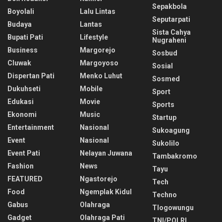
Sepakbola
Boyolali
Lalu Lintas
Seputarpati
Budaya
Lantas
Sista Cahya
Bupati Pati
Lifestyle
Nugraheni
Business
Margorejo
Sosbud
Cluwak
Margoyoso
Sosial
Dispertan Pati
Menko Luhut
Sosmed
Dukuhseti
Mobile
Sport
Edukasi
Movie
Sports
Ekonomi
Music
Startup
Entertainment
Nasional
Sukoagung
Event
Nasional
Sukolilo
Event Pati
Nelayan Juwana
Tambakromo
Fashion
News
Tayu
FEATURED
Ngastorejo
Tech
Food
Ngemplak Kidul
Techno
Gabus
Olahraga
Tlogowungu
Gadget
Olahraga Pati
TNI/POLRI