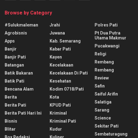
Browse by Category
#sulukmaleman
Jrahi
Polres Pati
Agrobisnis
Juwana
Pt Dua Putra
Utama Makmur
Apps
Kab. Semarang
Pucakwangi
Banjir
Kabar Pati
Religi
Banjir Pati
Kayen
Rembang
Batangan
Kecelakaan
Rembang
Batik Bakaran
Kecelakaan Di Pati
Review
Batik Pati
Kesehatan
Safin
Bencana Alam
Kodim 0718/pati
Saiful Arifin
Berita
Kota
Salatiga
Berita Pati
KPUD Pati
Sarang
Berita Pati Hari Ini
Kriminal
Science
Bisnis
Kriminal Pati
Sekitar Pati
Blitar
Kudur
Sembaturagung
Box Redaksi
Kuliner