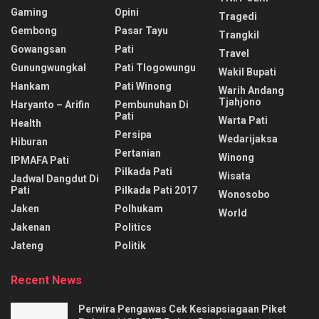
Gaming
Opini
Tragedi
Gembong
Pasar Tayu
Trangkil
Gowangsan
Pati
Travel
Gunungwungkal
Pati Tlogowungu
Wakil Bupati
Hankam
Pati Winong
Warih Andang
Tjahjono
Haryanto – Arifin
Pembunuhan Di
Pati
Warta Pati
Health
Persipa
Wedarijaksa
Hiburan
Pertanian
Winong
IPMAFA Pati
Pilkada Pati
Wisata
Jadwal Dangdut Di
Pati
Pilkada Pati 2017
Wonosobo
Jaken
Polhukam
World
Jakenan
Politics
Jateng
Politik
Recent News
Perwira Pengawas Cek Kesiapsiagaan Piket