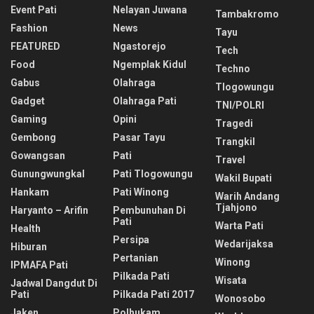
Event Pati
Nelayan Juwana
Tambakromo
Fashion
News
Tayu
FEATURED
Ngastorejo
Tech
Food
Ngemplak Kidul
Techno
Gabus
Olahraga
Tlogowungu
Gadget
Olahraga Pati
TNI/POLRI
Gaming
Opini
Tragedi
Gembong
Pasar Tayu
Trangkil
Gowangsan
Pati
Travel
Gunungwungkal
Pati Tlogowungu
Wakil Bupati
Hankam
Pati Winong
Warih Andang
Tjahjono
Haryanto – Arifin
Pembunuhan Di
Pati
Warta Pati
Health
Persipa
Wedarijaksa
Hiburan
Pertanian
Winong
IPMAFA Pati
Pilkada Pati
Wisata
Jadwal Dangdut Di
Pati
Pilkada Pati 2017
Wonosobo
Jaken
Polhukam