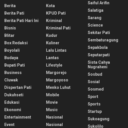
Saiful Arifin
Berita
Kota
Salatiga
Berita Pati
KPUD Pati
Sarang
Berita Pati Hari Ini
Kriminal
Science
Bisnis
Kriminal Pati
Sekitar Pati
Blitar
Kudur
Sembaturagung
Box Redaksi
Kuliner
Sepakbola
Boyolali
Lalu Lintas
Seputarpati
Budaya
Lantas
Sista Cahya
Bupati Pati
Lifestyle
Nugraheni
Business
Margorejo
Sosbud
Cluwak
Margoyoso
Sosial
Dispertan Pati
Menko Luhut
Sosmed
Dukuhseti
Mobile
Sport
Edukasi
Movie
Sports
Ekonomi
Music
Startup
Entertainment
Nasional
Sukoagung
Event
Nasional
Sukolilo