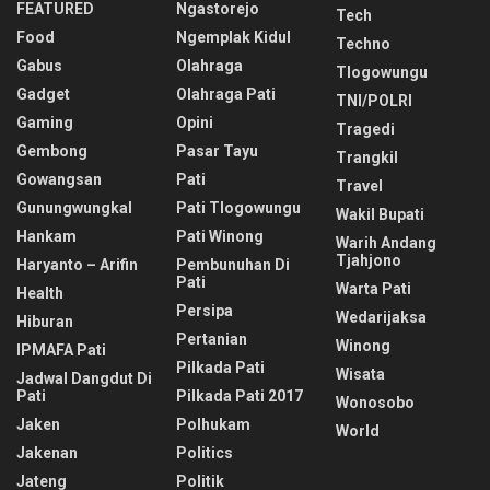
FEATURED
Ngastorejo
Tech
Food
Ngemplak Kidul
Techno
Gabus
Olahraga
Tlogowungu
Gadget
Olahraga Pati
TNI/POLRI
Gaming
Opini
Tragedi
Gembong
Pasar Tayu
Trangkil
Gowangsan
Pati
Travel
Gunungwungkal
Pati Tlogowungu
Wakil Bupati
Hankam
Pati Winong
Warih Andang
Tjahjono
Haryanto – Arifin
Pembunuhan Di
Pati
Warta Pati
Health
Persipa
Wedarijaksa
Hiburan
Pertanian
Winong
IPMAFA Pati
Pilkada Pati
Wisata
Jadwal Dangdut Di
Pati
Pilkada Pati 2017
Wonosobo
Jaken
Polhukam
World
Jakenan
Politics
Jateng
Politik