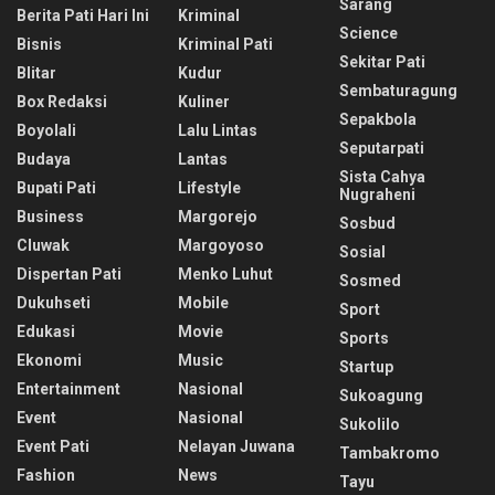
Sarang
Berita Pati Hari Ini
Kriminal
Science
Bisnis
Kriminal Pati
Sekitar Pati
Blitar
Kudur
Sembaturagung
Box Redaksi
Kuliner
Sepakbola
Boyolali
Lalu Lintas
Seputarpati
Budaya
Lantas
Sista Cahya
Bupati Pati
Lifestyle
Nugraheni
Business
Margorejo
Sosbud
Cluwak
Margoyoso
Sosial
Dispertan Pati
Menko Luhut
Sosmed
Dukuhseti
Mobile
Sport
Edukasi
Movie
Sports
Ekonomi
Music
Startup
Entertainment
Nasional
Sukoagung
Event
Nasional
Sukolilo
Event Pati
Nelayan Juwana
Tambakromo
Fashion
News
Tayu