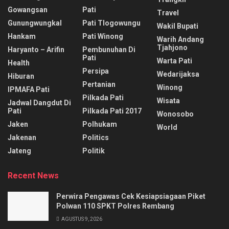
Gowangsan
Pati
Travel
Gunungwungkal
Pati Tlogowungu
Wakil Bupati
Hankam
Pati Winong
Warih Andang
Tjahjono
Haryanto – Arifin
Pembunuhan Di
Pati
Warta Pati
Health
Persipa
Wedarijaksa
Hiburan
Pertanian
Winong
IPMAFA Pati
Pilkada Pati
Wisata
Jadwal Dangdut Di
Pati
Pilkada Pati 2017
Wonosobo
Jaken
Polhukam
World
Jakenan
Politics
Jateng
Politik
Recent News
Perwira Pengawas Cek Kesiapsiagaan Piket
Polwan 110 SPKT Polres Rembang
AGUSTUS 9, 2026