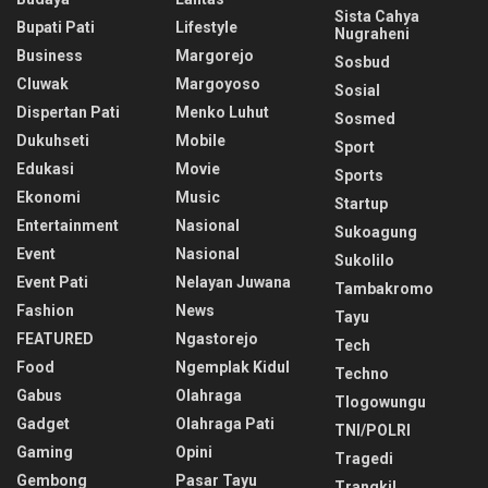
Sista Cahya
Bupati Pati
Lifestyle
Nugraheni
Business
Margorejo
Sosbud
Cluwak
Margoyoso
Sosial
Dispertan Pati
Menko Luhut
Sosmed
Dukuhseti
Mobile
Sport
Edukasi
Movie
Sports
Ekonomi
Music
Startup
Entertainment
Nasional
Sukoagung
Event
Nasional
Sukolilo
Event Pati
Nelayan Juwana
Tambakromo
Fashion
News
Tayu
FEATURED
Ngastorejo
Tech
Food
Ngemplak Kidul
Techno
Gabus
Olahraga
Tlogowungu
Gadget
Olahraga Pati
TNI/POLRI
Gaming
Opini
Tragedi
Gembong
Pasar Tayu
Trangkil