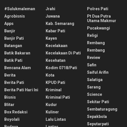
#sulukmaleman
Jrahi
Polres Pati
Agrobisnis
Juwana
Pt Dua Putra
Utama Makmur
Apps
Kab. Semarang
Pucakwangi
Banjir
Kabar Pati
Religi
Banjir Pati
Kayen
Rembang
Batangan
Kecelakaan
Rembang
Batik Bakaran
Kecelakaan Di Pati
Review
Batik Pati
Kesehatan
Safin
Bencana Alam
Kodim 0718/pati
Saiful Arifin
Berita
Kota
Salatiga
Berita Pati
KPUD Pati
Sarang
Berita Pati Hari Ini
Kriminal
Science
Bisnis
Kriminal Pati
Sekitar Pati
Blitar
Kudur
Sembaturagung
Box Redaksi
Kuliner
Sepakbola
Boyolali
Lalu Lintas
Seputarpati
Budaya
Lantas