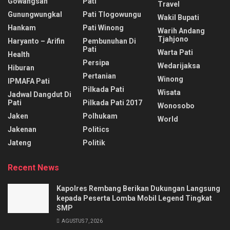
Gowangsan
Pati
Travel
Gunungwungkal
Pati Tlogowungu
Wakil Bupati
Hankam
Pati Winong
Warih Andang
Tjahjono
Haryanto – Arifin
Pembunuhan Di
Pati
Warta Pati
Health
Persipa
Wedarijaksa
Hiburan
Pertanian
Winong
IPMAFA Pati
Pilkada Pati
Wisata
Jadwal Dangdut Di
Pati
Pilkada Pati 2017
Wonosobo
Jaken
Polhukam
World
Jakenan
Politics
Jateng
Politik
Recent News
Kapolres Rembang Berikan Dukungan Langsung
kepada Peserta Lomba Mobil Legend Tingkat
SMP
AGUSTUS 7, 2026