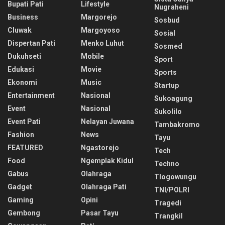
Bupati Pati
Lifestyle
Nugraheni
Business
Margorejo
Sosbud
Cluwak
Margoyoso
Sosial
Dispertan Pati
Menko Luhut
Sosmed
Dukuhseti
Mobile
Sport
Edukasi
Movie
Sports
Ekonomi
Music
Startup
Entertainment
Nasional
Sukoagung
Event
Nasional
Sukolilo
Event Pati
Nelayan Juwana
Tambakromo
Fashion
News
Tayu
FEATURED
Ngastorejo
Tech
Food
Ngemplak Kidul
Techno
Gabus
Olahraga
Tlogowungu
Gadget
Olahraga Pati
TNI/POLRI
Gaming
Opini
Tragedi
Gembong
Pasar Tayu
Trangkil