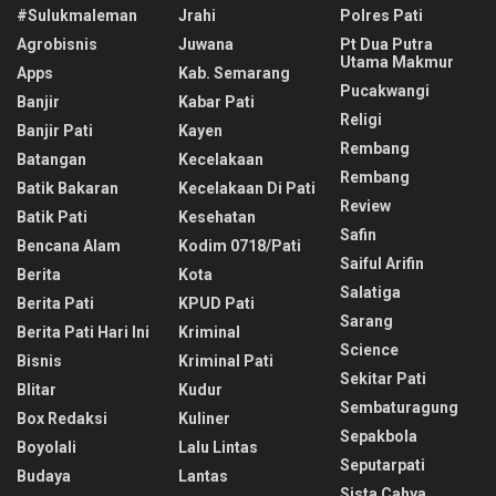
#sulukmaleman
Jrahi
Polres Pati
Agrobisnis
Juwana
Pt Dua Putra
Utama Makmur
Apps
Kab. Semarang
Pucakwangi
Banjir
Kabar Pati
Religi
Banjir Pati
Kayen
Rembang
Batangan
Kecelakaan
Rembang
Batik Bakaran
Kecelakaan Di Pati
Review
Batik Pati
Kesehatan
Safin
Bencana Alam
Kodim 0718/pati
Saiful Arifin
Berita
Kota
Salatiga
Berita Pati
KPUD Pati
Sarang
Berita Pati Hari Ini
Kriminal
Science
Bisnis
Kriminal Pati
Sekitar Pati
Blitar
Kudur
Sembaturagung
Box Redaksi
Kuliner
Sepakbola
Boyolali
Lalu Lintas
Seputarpati
Budaya
Lantas
Sista Cahya