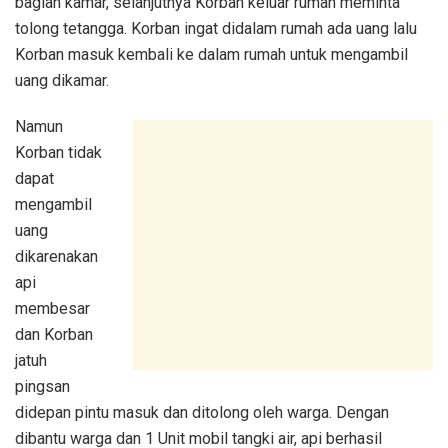
bagian kamar, selanjutnya Korban keluar rumah meminta
tolong tetangga. Korban ingat didalam rumah ada uang lalu
Korban masuk kembali ke dalam rumah untuk mengambil
uang dikamar.
Namun
Korban tidak
dapat
mengambil
uang
dikarenakan
api
membesar
dan Korban
jatuh
pingsan
didepan pintu masuk dan ditolong oleh warga. Dengan
dibantu warga dan 1 Unit mobil tangki air, api berhasil