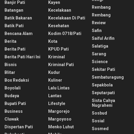
Banjir Pati
Kayen
Rembang
Batangan
Kecelakaan
Rembang
Batik Bakaran
Kecelakaan Di Pati
Review
Batik Pati
Kesehatan
Safin
Bencana Alam
Kodim 0718/pati
Saiful Arifin
Berita
Kota
Salatiga
Berita Pati
KPUD Pati
Sarang
Berita Pati Hari Ini
Kriminal
Science
Bisnis
Kriminal Pati
Sekitar Pati
Blitar
Kudur
Sembaturagung
Box Redaksi
Kuliner
Sepakbola
Boyolali
Lalu Lintas
Seputarpati
Budaya
Lantas
Sista Cahya
Bupati Pati
Lifestyle
Nugraheni
Business
Margorejo
Sosbud
Cluwak
Margoyoso
Sosial
Dispertan Pati
Menko Luhut
Sosmed