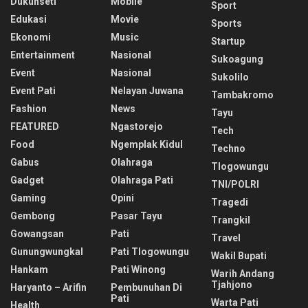
Dukuhseti
Mobile
Sport
Edukasi
Movie
Sports
Ekonomi
Music
Startup
Entertainment
Nasional
Sukoagung
Event
Nasional
Sukolilo
Event Pati
Nelayan Juwana
Tambakromo
Fashion
News
Tayu
FEATURED
Ngastorejo
Tech
Food
Ngemplak Kidul
Techno
Gabus
Olahraga
Tlogowungu
Gadget
Olahraga Pati
TNI/POLRI
Gaming
Opini
Tragedi
Gembong
Pasar Tayu
Trangkil
Gowangsan
Pati
Travel
Gunungwungkal
Pati Tlogowungu
Wakil Bupati
Hankam
Pati Winong
Warih Andang
Tjahjono
Haryanto – Arifin
Pembunuhan Di
Pati
Warta Pati
Health