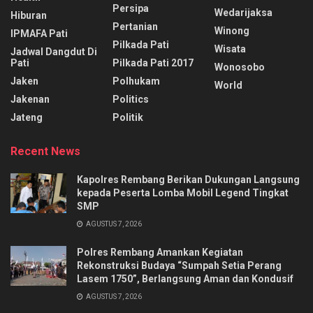
Persipa
Wedarijaksa
Hiburan
Pertanian
Winong
IPMAFA Pati
Pilkada Pati
Wisata
Jadwal Dangdut Di
Pati
Pilkada Pati 2017
Wonosobo
Jaken
Polhukam
World
Jakenan
Politics
Jateng
Politik
Recent News
Kapolres Rembang Berikan Dukungan Langsung
kepada Peserta Lomba Mobil Legend Tingkat
SMP
AGUSTUS 7, 2026
Polres Rembang Amankan Kegiatan
Rekonstruksi Budaya “Sumpah Setia Perang
Lasem 1750”, Berlangsung Aman dan Kondusif
AGUSTUS 7, 2026