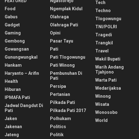
FEATURED
Ngastorejo
Tech
Food
Ngemplak Kidul
Techno
Gabus
Olahraga
Tlogowungu
Gadget
Olahraga Pati
TNI/POLRI
Gaming
Opini
Tragedi
Gembong
Pasar Tayu
Trangkil
Gowangsan
Pati
Travel
Gunungwungkal
Pati Tlogowungu
Wakil Bupati
Hankam
Pati Winong
Warih Andang
Tjahjono
Haryanto – Arifin
Pembunuhan Di
Pati
Warta Pati
Health
Persipa
Wedarijaksa
Hiburan
Pertanian
Winong
IPMAFA Pati
Pilkada Pati
Wisata
Jadwal Dangdut Di
Pati
Pilkada Pati 2017
Wonosobo
Jaken
Polhukam
World
Jakenan
Politics
Jateng
Politik