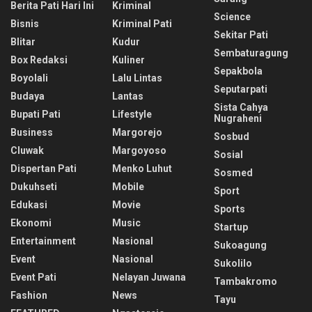
Berita Pati Hari Ini
Kriminal
Science
Bisnis
Kriminal Pati
Sekitar Pati
Blitar
Kudur
Sembaturagung
Box Redaksi
Kuliner
Sepakbola
Boyolali
Lalu Lintas
Seputarpati
Budaya
Lantas
Sista Cahya
Bupati Pati
Lifestyle
Nugraheni
Business
Margorejo
Sosbud
Cluwak
Margoyoso
Sosial
Dispertan Pati
Menko Luhut
Sosmed
Dukuhseti
Mobile
Sport
Edukasi
Movie
Sports
Ekonomi
Music
Startup
Entertainment
Nasional
Sukoagung
Event
Nasional
Sukolilo
Event Pati
Nelayan Juwana
Tambakromo
Fashion
News
Tayu