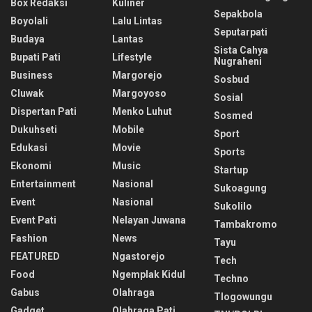
Box Redaksi
Kuliner
Sepakbola
Boyolali
Lalu Lintas
Seputarpati
Budaya
Lantas
Sista Cahya
Bupati Pati
Lifestyle
Nugraheni
Business
Margorejo
Sosbud
Cluwak
Margoyoso
Sosial
Dispertan Pati
Menko Luhut
Sosmed
Dukuhseti
Mobile
Sport
Edukasi
Movie
Sports
Ekonomi
Music
Startup
Entertainment
Nasional
Sukoagung
Event
Nasional
Sukolilo
Event Pati
Nelayan Juwana
Tambakromo
Fashion
News
Tayu
FEATURED
Ngastorejo
Tech
Food
Ngemplak Kidul
Techno
Gabus
Olahraga
Tlogowungu
Gadget
Olahraga Pati