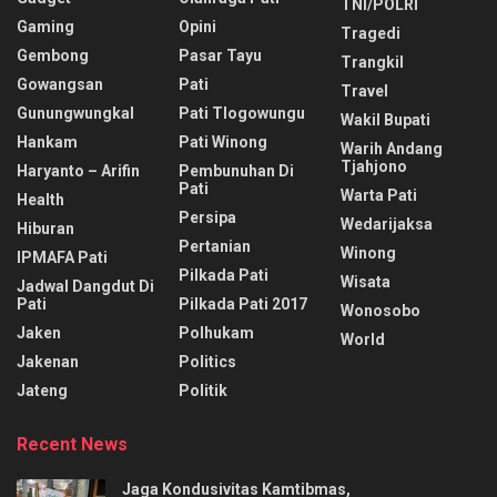
TNI/POLRI
Gaming
Opini
Tragedi
Gembong
Pasar Tayu
Trangkil
Gowangsan
Pati
Travel
Gunungwungkal
Pati Tlogowungu
Wakil Bupati
Hankam
Pati Winong
Warih Andang
Tjahjono
Haryanto – Arifin
Pembunuhan Di
Pati
Warta Pati
Health
Persipa
Wedarijaksa
Hiburan
Pertanian
Winong
IPMAFA Pati
Pilkada Pati
Wisata
Jadwal Dangdut Di
Pati
Pilkada Pati 2017
Wonosobo
Jaken
Polhukam
World
Jakenan
Politics
Jateng
Politik
Recent News
Jaga Kondusivitas Kamtibmas,