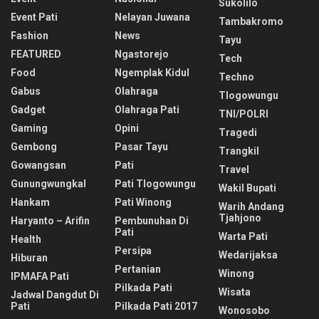
Sukolilo
Event Pati
Nelayan Juwana
Tambakromo
Fashion
News
Tayu
FEATURED
Ngastorejo
Tech
Food
Ngemplak Kidul
Techno
Gabus
Olahraga
Tlogowungu
Gadget
Olahraga Pati
TNI/POLRI
Gaming
Opini
Tragedi
Gembong
Pasar Tayu
Trangkil
Gowangsan
Pati
Travel
Gunungwungkal
Pati Tlogowungu
Wakil Bupati
Hankam
Pati Winong
Warih Andang
Tjahjono
Haryanto – Arifin
Pembunuhan Di
Pati
Warta Pati
Health
Persipa
Wedarijaksa
Hiburan
Pertanian
Winong
IPMAFA Pati
Pilkada Pati
Wisata
Jadwal Dangdut Di
Pati
Pilkada Pati 2017
Wonosobo