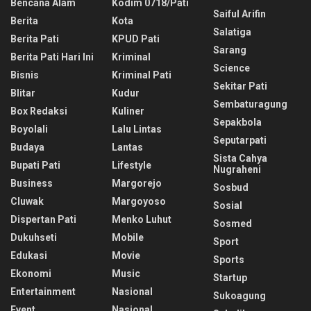
Bencana Alam
Kodim 0718/pati
Saiful Arifin
Berita
Kota
Salatiga
Berita Pati
KPUD Pati
Sarang
Berita Pati Hari Ini
Kriminal
Science
Bisnis
Kriminal Pati
Sekitar Pati
Blitar
Kudur
Sembaturagung
Box Redaksi
Kuliner
Sepakbola
Boyolali
Lalu Lintas
Seputarpati
Budaya
Lantas
Sista Cahya
Bupati Pati
Lifestyle
Nugraheni
Business
Margorejo
Sosbud
Cluwak
Margoyoso
Sosial
Dispertan Pati
Menko Luhut
Sosmed
Dukuhseti
Mobile
Sport
Edukasi
Movie
Sports
Ekonomi
Music
Startup
Entertainment
Nasional
Sukoagung
Event
Nasional