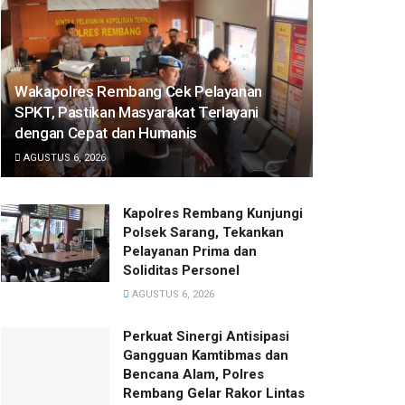
Wakapolres Rembang Cek Pelayanan
SPKT, Pastikan Masyarakat Terlayani
dengan Cepat dan Humanis
AGUSTUS 6, 2026
Kapolres Rembang Kunjungi
Polsek Sarang, Tekankan
Pelayanan Prima dan
Soliditas Personel
AGUSTUS 6, 2026
Perkuat Sinergi Antisipasi
Gangguan Kamtibmas dan
Bencana Alam, Polres
Rembang Gelar Rakor Lintas