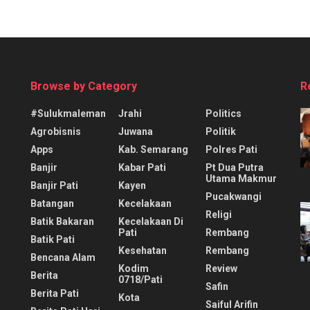
Browse by Category
R
#sulukmaleman
Jrahi
Politics
Agrobisnis
Juwana
Politik
Apps
Kab. Semarang
Polres Pati
Banjir
Kabar Pati
Pt Dua Putra
Utama Makmur
Banjir Pati
Kayen
Pucakwangi
Batangan
Kecelakaan
Religi
Batik Bakaran
Kecelakaan Di
Pati
Rembang
Batik Pati
Kesehatan
Rembang
Bencana Alam
Kodim
Review
Berita
0718/pati
Safin
Berita Pati
Kota
Saiful Arifin