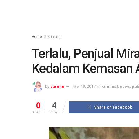
Home
kriminal
Terlalu, Penjual Mi
Kedalam Kemasan A
by
sarmin
Mei 19, 2017
in
kriminal
,
news
,
pat
0
4
Share on Facebook
SHARES
VIEWS