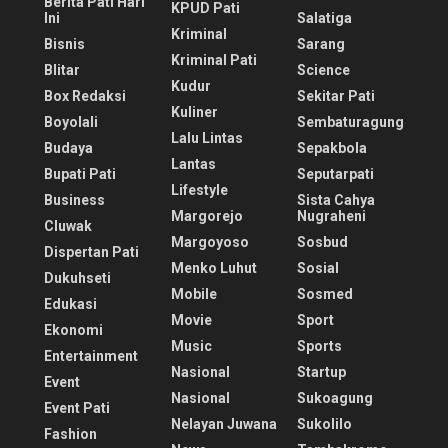
Berita Pati Hari
KPUD Pati
Ini
Salatiga
Kriminal
Bisnis
Sarang
Kriminal Pati
Blitar
Science
Kudur
Box Redaksi
Sekitar Pati
Kuliner
Boyolali
Sembaturagung
Lalu Lintas
Budaya
Sepakbola
Lantas
Bupati Pati
Seputarpati
Lifestyle
Business
Sista Cahya
Margorejo
Nugraheni
Cluwak
Margoyoso
Sosbud
Dispertan Pati
Menko Luhut
Sosial
Dukuhseti
Mobile
Sosmed
Edukasi
Movie
Sport
Ekonomi
Music
Sports
Entertainment
Nasional
Startup
Event
Nasional
Sukoagung
Event Pati
Nelayan Juwana
Sukolilo
Fashion