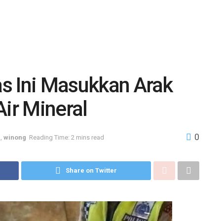
ras Ini Masukkan Arak
ir Mineral
0
i
,
winong
Reading Time: 2 mins read
Share on Twitter