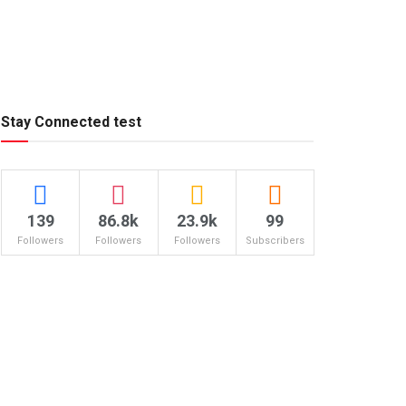
Stay Connected test
139
86.8k
23.9k
99
Followers
Followers
Followers
Subscribers