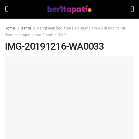
Home
Berita
Rangkaian kegiatan Hari Juang TNI-AD di Kodim Pati
ditutup dengan acara Ziarah di TMP
IMG-20191216-WA0033