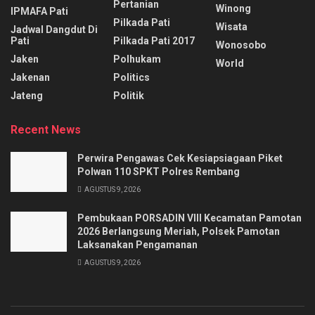
Pertanian
Winong
IPMAFA Pati
Pilkada Pati
Wisata
Jadwal Dangdut Di
Pati
Pilkada Pati 2017
Wonosobo
Jaken
Polhukam
World
Jakenan
Politics
Jateng
Politik
Recent News
Perwira Pengawas Cek Kesiapsiagaan Piket
Polwan 110 SPKT Polres Rembang
AGUSTUS 9, 2026
Pembukaan PORSADIN VIII Kecamatan Pamotan
2026 Berlangsung Meriah, Polsek Pamotan
Laksanakan Pengamanan
AGUSTUS 9, 2026