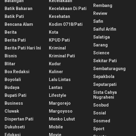
Batangan
Kecelakaan
Rembang
Batik Bakaran
Kecelakaan Di Pati
Review
Batik Pati
Kesehatan
Safin
Bencana Alam
Kodim 0718/pati
Saiful Arifin
Berita
Kota
Salatiga
Berita Pati
KPUD Pati
Sarang
Berita Pati Hari Ini
Kriminal
Science
Bisnis
Kriminal Pati
Sekitar Pati
Blitar
Kudur
Sembaturagung
Box Redaksi
Kuliner
Sepakbola
Boyolali
Lalu Lintas
Seputarpati
Budaya
Lantas
Sista Cahya
Bupati Pati
Lifestyle
Nugraheni
Business
Margorejo
Sosbud
Cluwak
Margoyoso
Sosial
Dispertan Pati
Menko Luhut
Sosmed
Dukuhseti
Mobile
Sport
Edukasi
Movie