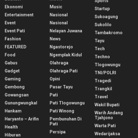
Sports
Ekonomi
Music
Startup
Entertainment
Nasional
Sukoagung
Event
Nasional
Sukolilo
Event Pati
Nelayan Juwana
Tambakromo
Fashion
News
Tayu
FEATURED
Ngastorejo
Tech
Food
Ngemplak Kidul
Techno
Gabus
Olahraga
Tlogowungu
Gadget
Olahraga Pati
TNI/POLRI
Gaming
Opini
Tragedi
Gembong
Pasar Tayu
Trangkil
Gowangsan
Pati
Travel
Gunungwungkal
Pati Tlogowungu
Wakil Bupati
Hankam
Pati Winong
Warih Andang
Tjahjono
Haryanto – Arifin
Pembunuhan Di
Pati
Warta Pati
Health
Persipa
Wedarijaksa
Hiburan