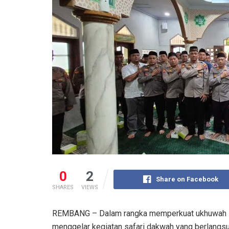
0
2
Share on Facebook
SHARES
VIEWS
REMBANG – Dalam rangka memperkuat ukhuwah Is
menggelar kegiatan safari dakwah yang berlangs