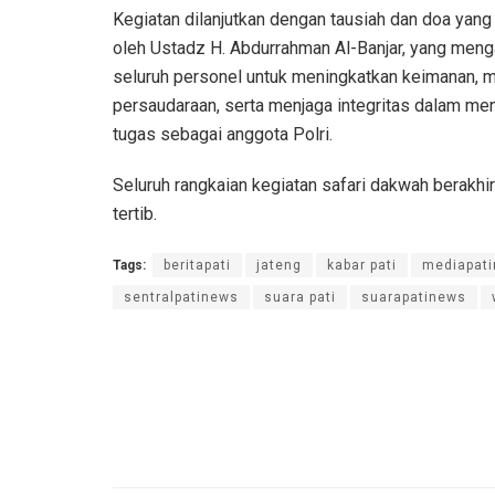
Kegiatan dilanjutkan dengan tausiah dan doa yang
oleh Ustadz H. Abdurrahman Al-Banjar, yang meng
seluruh personel untuk meningkatkan keimanan, 
persaudaraan, serta menjaga integritas dalam me
tugas sebagai anggota Polri.
Seluruh rangkaian kegiatan safari dakwah berakhi
tertib.
Tags:
beritapati
jateng
kabar pati
mediapat
sentralpatinews
suara pati
suarapatinews