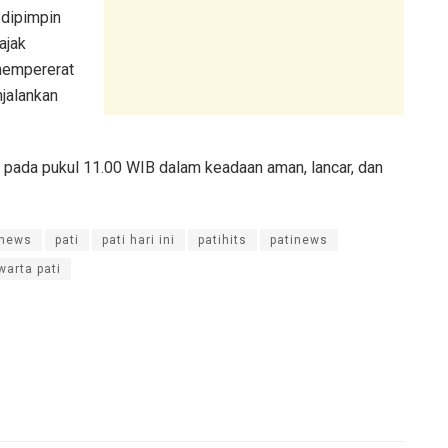
 dipimpin
ajak
mempererat
njalankan
r pada pukul 11.00 WIB dalam keadaan aman, lancar, dan
inews
pati
pati hari ini
patihits
patinews
warta pati