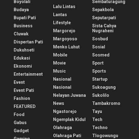
Boyolali
Sembaturagung
Lalu Lintas
Budaya
Sepakbola
Lantas
Bupati Pati
Seputarpati
Lifestyle
Business
Sista Cahya
Margorejo
Nugraheni
Cluwak
Margoyoso
Sosbud
Dispertan Pati
Menko Luhut
Sosial
Dukuhseti
Mobile
Sosmed
Edukasi
Movie
Sport
Ekonomi
Music
Sports
Entertainment
Nasional
Startup
Event
Nasional
Sukoagung
Event Pati
Nelayan Juwana
Sukolilo
Fashion
News
Tambakromo
FEATURED
Ngastorejo
Tayu
Food
Ngemplak Kidul
Tech
Gabus
Olahraga
Techno
Gadget
Olahraga Pati
Tlogowungu
Gaming