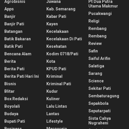
Agrobisnis
Juwana
Pt Dua Putra
Utama Makmur
Apps
Kab. Semarang
Pucakwangi
Banjir
Kabar Pati
Religi
Banjir Pati
Kayen
Rembang
Batangan
Kecelakaan
Rembang
Batik Bakaran
Kecelakaan Di Pati
Review
Batik Pati
Kesehatan
Safin
Bencana Alam
Kodim 0718/pati
Saiful Arifin
Berita
Kota
Salatiga
Berita Pati
KPUD Pati
Sarang
Berita Pati Hari Ini
Kriminal
Science
Bisnis
Kriminal Pati
Sekitar Pati
Blitar
Kudur
Sembaturagung
Box Redaksi
Kuliner
Sepakbola
Boyolali
Lalu Lintas
Seputarpati
Budaya
Lantas
Sista Cahya
Bupati Pati
Lifestyle
Nugraheni
Business
Margorejo