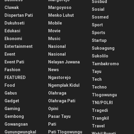
Sosbud
Cluwak
Margoyoso
Sosial
Dispertan Pati
Menko Luhut
Sosmed
Dukuhseti
Mobile
Sport
Edukasi
Movie
Sports
Ekonomi
Music
Startup
Entertainment
Nasional
Sukoagung
Event
Nasional
Sukolilo
Event Pati
Nelayan Juwana
Tambakromo
Fashion
News
Tayu
FEATURED
Ngastorejo
Tech
Food
Ngemplak Kidul
Techno
Gabus
Olahraga
Tlogowungu
Gadget
Olahraga Pati
TNI/POLRI
Gaming
Opini
Tragedi
Gembong
Pasar Tayu
Trangkil
Gowangsan
Pati
Travel
Gunungwungkal
Pati Tlogowungu
Wakil Bupati