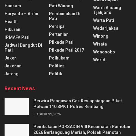
Hankam
Pati Winong
Warih Andang
Tjahjono
Haryanto – Arifin
Pembunuhan Di
Pati
Warta Pati
Health
Persipa
Wedarijaksa
Hiburan
Pertanian
Winong
IPMAFA Pati
Pilkada Pati
Wisata
Jadwal Dangdut Di
Pati
Pilkada Pati 2017
Wonosobo
Jaken
Polhukam
World
Jakenan
Politics
Jateng
Politik
Recent News
Perwira Pengawas Cek Kesiapsiagaan Piket
Polwan 110 SPKT Polres Rembang
AGUSTUS 9, 2026
Pembukaan PORSADIN VIII Kecamatan Pamotan
2026 Berlangsung Meriah, Polsek Pamotan