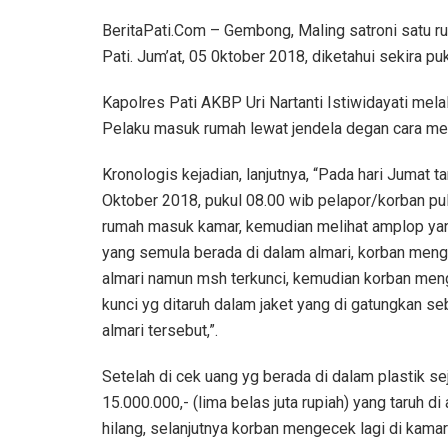
BeritaPati.Com – Gembong, Maling satroni satu 
Pati. Jum’at, 05 0ktober 2018, diketahui sekira puk
Kapolres Pati AKBP Uri Nartanti Istiwidayati m
Pelaku masuk rumah lewat jendela degan cara men
Kronologis kejadian, lanjutnya, “Pada hari Jumat t
Oktober 2018, pukul 08.00 wib pelapor/korban pu
rumah masuk kamar, kemudian melihat amplop yan
yang semula berada di dalam almari, korban men
almari namun msh terkunci, kemudian korban men
kunci yg ditaruh dalam jaket yang di gatungkan se
almari tersebut,”.
Setelah di cek uang yg berada di dalam plastik se
15.000.000,- (lima belas juta rupiah) yang taruh di 
hilang, selanjutnya korban mengecek lagi di kama