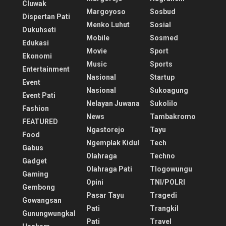
Cluwak
Margoyoso
Sosbud
Dispertan Pati
Menko Luhut
Sosial
Dukuhseti
Mobile
Sosmed
Edukasi
Movie
Sport
Ekonomi
Music
Sports
Entertainment
Nasional
Startup
Event
Nasional
Sukoagung
Event Pati
Nelayan Juwana
Sukolilo
Fashion
News
Tambakromo
FEATURED
Ngastorejo
Tayu
Food
Ngemplak Kidul
Tech
Gabus
Olahraga
Techno
Gadget
Olahraga Pati
Tlogowungu
Gaming
Opini
TNI/POLRI
Gembong
Pasar Tayu
Tragedi
Gowangsan
Pati
Trangkil
Gunungwungkal
Pati
Travel