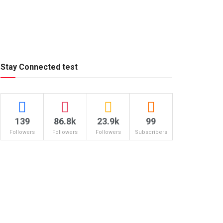
Stay Connected test
139
86.8k
23.9k
99
Followers
Followers
Followers
Subscribers