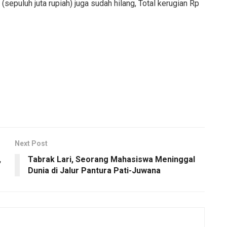
(sepuluh juta rupiah) juga sudah hilang, Total kerugian Rp
Next Post
,
Tabrak Lari, Seorang Mahasiswa Meninggal
Dunia di Jalur Pantura Pati-Juwana