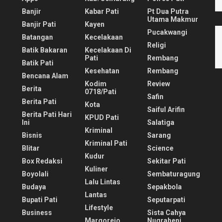
Banjir
Kabar Pati
Pt Dua Putra
Utama Makmur
Banjir Pati
Kayen
Pucakwangi
Batangan
Kecelakaan
Religi
Batik Bakaran
Kecelakaan Di
Pati
Rembang
Batik Pati
Kesehatan
Rembang
Bencana Alam
Kodim
Review
Berita
0718/pati
Safin
Berita Pati
Kota
Saiful Arifin
Berita Pati Hari
KPUD Pati
Ini
Salatiga
Kriminal
Bisnis
Sarang
Kriminal Pati
Blitar
Science
Kudur
Box Redaksi
Sekitar Pati
Kuliner
Boyolali
Sembaturagung
Lalu Lintas
Budaya
Sepakbola
Lantas
Bupati Pati
Seputarpati
Lifestyle
Business
Sista Cahya
Margorejo
Nugraheni