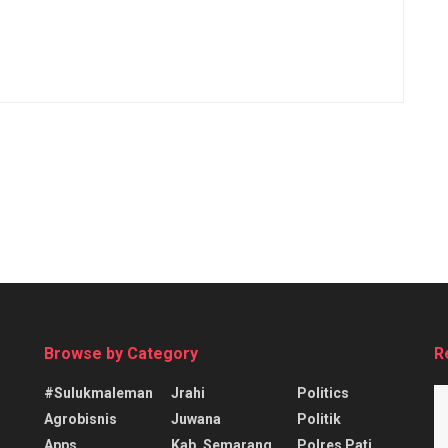
Browse by Category
R
#sulukmaleman
Jrahi
Politics
Agrobisnis
Juwana
Politik
Apps
Kab. Semarang
Polres Pati