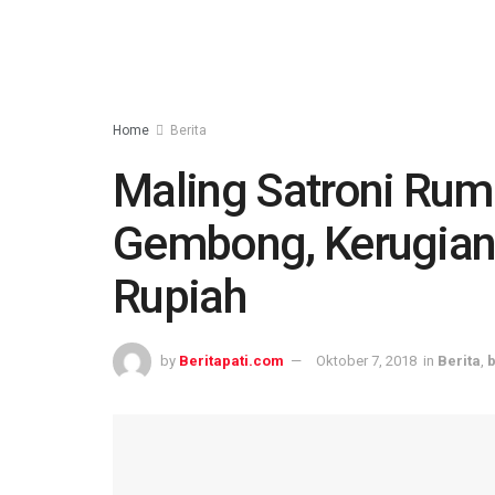
Home
Berita
Maling Satroni Ruma
Gembong, Kerugian 
Rupiah
by
Beritapati.com
Oktober 7, 2018
in
Berita
,
b