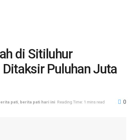
h di Sitiluhur
Ditaksir Puluhan Juta
0
erita pati
,
berita pati hari ini
Reading Time: 1 mins read