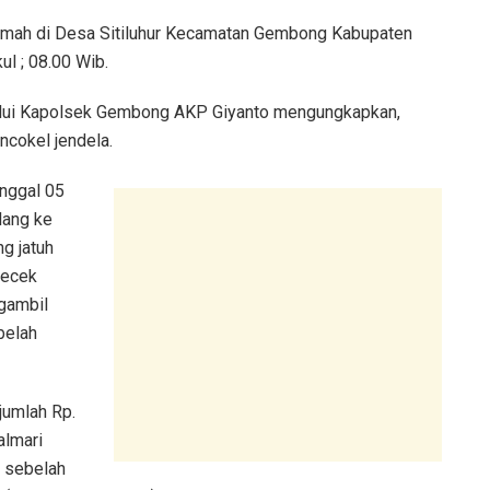
rumah di Desa Sitiluhur Kecamatan Gembong Kabupaten
ul ; 08.00 Wib.
elalui Kapolsek Gembong AKP Giyanto mengungkapkan,
cokel jendela.
anggal 05
lang ke
g jatuh
gecek
gambil
belah
jumlah Rp.
almari
r sebelah