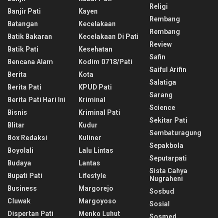
Religi
Banjir Pati
Kayen
Rembang
Batangan
Kecelakaan
Rembang
Batik Bakaran
Kecelakaan Di Pati
Review
Batik Pati
Kesehatan
Safin
Bencana Alam
Kodim 0718/pati
Saiful Arifin
Berita
Kota
Salatiga
Berita Pati
KPUD Pati
Sarang
Berita Pati Hari Ini
Kriminal
Science
Bisnis
Kriminal Pati
Sekitar Pati
Blitar
Kudur
Sembaturagung
Box Redaksi
Kuliner
Sepakbola
Boyolali
Lalu Lintas
Seputarpati
Budaya
Lantas
Sista Cahya
Bupati Pati
Lifestyle
Nugraheni
Business
Margorejo
Sosbud
Cluwak
Margoyoso
Sosial
Dispertan Pati
Menko Luhut
Sosmed