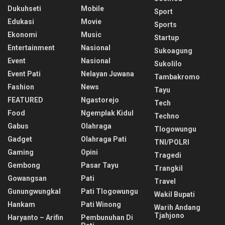
Dukuhseti
Mobile
Sport
Edukasi
Movie
Sports
Ekonomi
Music
Startup
Entertainment
Nasional
Sukoagung
Event
Nasional
Sukolilo
Event Pati
Nelayan Juwana
Tambakromo
Fashion
News
Tayu
FEATURED
Ngastorejo
Tech
Food
Ngemplak Kidul
Techno
Gabus
Olahraga
Tlogowungu
Gadget
Olahraga Pati
TNI/POLRI
Gaming
Opini
Tragedi
Gembong
Pasar Tayu
Trangkil
Gowangsan
Pati
Travel
Gunungwungkal
Pati Tlogowungu
Wakil Bupati
Hankam
Pati Winong
Warih Andang
Tjahjono
Haryanto – Arifin
Pembunuhan Di