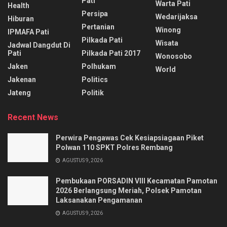
Pati
Warta Pati
Health
Persipa
Wedarijaksa
Hiburan
Pertanian
Winong
IPMAFA Pati
Pilkada Pati
Wisata
Jadwal Dangdut Di
Pati
Pilkada Pati 2017
Wonosobo
Jaken
Polhukam
World
Jakenan
Politics
Jateng
Politik
Recent News
Perwira Pengawas Cek Kesiapsiagaan Piket
Polwan 110 SPKT Polres Rembang
AGUSTUS 9, 2026
Pembukaan PORSADIN VIII Kecamatan Pamotan
2026 Berlangsung Meriah, Polsek Pamotan
Laksanakan Pengamanan
AGUSTUS 9, 2026