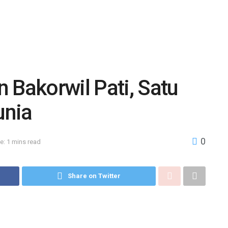
 Bakorwil Pati, Satu
unia
0
e: 1 mins read
Share on Twitter