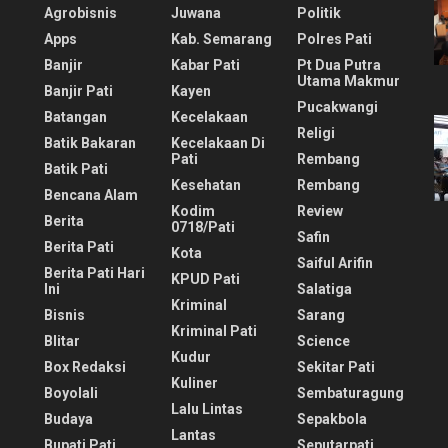
Agrobisnis
Juwana
Politik
Apps
Kab. Semarang
Polres Pati
Banjir
Kabar Pati
Pt Dua Putra
Utama Makmur
Banjir Pati
Kayen
Pucakwangi
Batangan
Kecelakaan
Religi
Batik Bakaran
Kecelakaan Di
Pati
Rembang
Batik Pati
Kesehatan
Rembang
Bencana Alam
Kodim
Review
Berita
0718/pati
Safin
Berita Pati
Kota
Saiful Arifin
Berita Pati Hari
KPUD Pati
Ini
Salatiga
Kriminal
Bisnis
Sarang
Kriminal Pati
Blitar
Science
Kudur
Box Redaksi
Sekitar Pati
Kuliner
Boyolali
Sembaturagung
Lalu Lintas
Budaya
Sepakbola
Lantas
Bupati Pati
Seputarpati