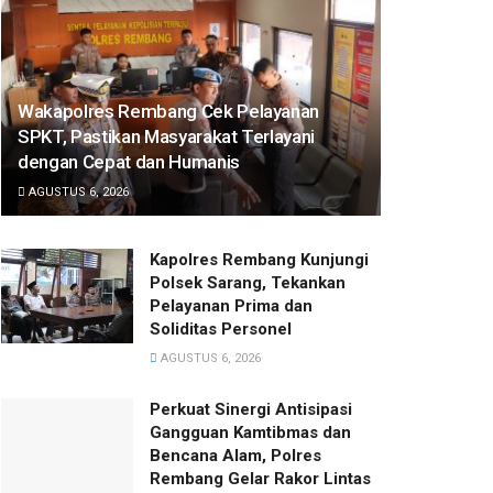
Wakapolres Rembang Cek Pelayanan
SPKT, Pastikan Masyarakat Terlayani
dengan Cepat dan Humanis
AGUSTUS 6, 2026
Kapolres Rembang Kunjungi
Polsek Sarang, Tekankan
Pelayanan Prima dan
Soliditas Personel
AGUSTUS 6, 2026
Perkuat Sinergi Antisipasi
Gangguan Kamtibmas dan
Bencana Alam, Polres
Rembang Gelar Rakor Lintas