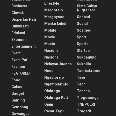
Lifestyle
Business
Sista Cahya
Margorejo
Nugraheni
Cluwak
Margoyoso
Sosbud
Dispertan Pati
Menko Luhut
Sosial
Dukuhseti
Mobile
Sosmed
Edukasi
Movie
Sport
Ekonomi
Music
Sports
Entertainment
Nasional
Startup
Event
Nasional
Sukoagung
Event Pati
Nelayan Juwana
Sukolilo
Fashion
News
Tambakromo
FEATURED
Ngastorejo
Tayu
Food
Ngemplak Kidul
Tech
Gabus
Olahraga
Techno
Gadget
Olahraga Pati
Tlogowungu
Gaming
Opini
TNI/POLRI
Gembong
Pasar Tayu
Tragedi
Gowangsan