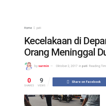
Home
pati
Kecelakaan di Depan
Orang Meninggal D
by
sarmin
Oktober 2, 2017
in
pati
Reading Tim
0
9
Share on Facebook
SHARES
VIEWS