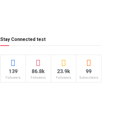
Stay Connected test
139
86.8k
23.9k
99
Followers
Followers
Followers
Subscribers