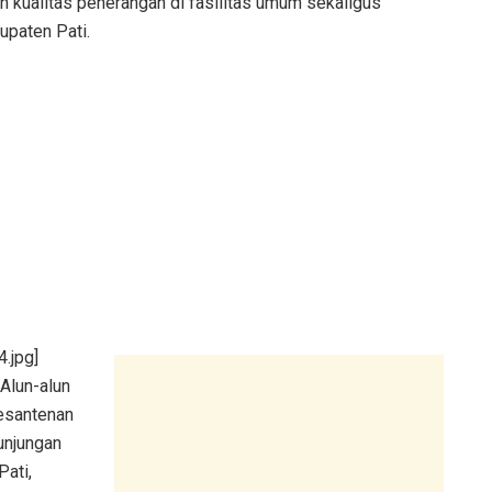
n kualitas penerangan di fasilitas umum sekaligus
upaten Pati.
.jpg]
Alun-alun
esantenan
unjungan
Pati,