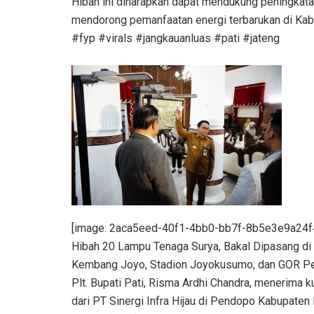
Hibah ini diharapkan dapat mendukung peningkata
mendorong pemanfaatan energi terbarukan di Kab
#fyp #virals #jangkauanluas #pati #jateng
[image: 2aca5eed-40f1-4bb0-bb7f-8b5e3e9a24f4
Hibah 20 Lampu Tenaga Surya, Bakal Dipasang di 
Kembang Joyo, Stadion Joyokusumo, dan GOR P
Plt. Bupati Pati, Risma Ardhi Chandra, menerima k
dari PT Sinergi Infra Hijau di Pendopo Kabupaten 