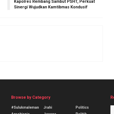
Kapolres Rembang Sambut PSHT, Perkuat
Sinergi Wujudkan Kamtibmas Kondusif
Browse by Category
R
#sulukmaleman
Jrahi
Politics
Agrobisnis
Juwana
Politik