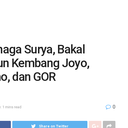
aga Surya, Bakal
lun Kembang Joyo,
o, dan GOR
0
: 1 mins read
Share on Twitter