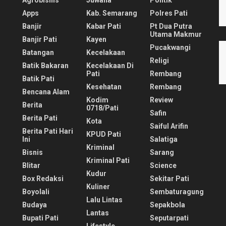
Apps
Kab. Semarang
Polres Pati
Banjir
Kabar Pati
Pt Dua Putra
Utama Makmur
Banjir Pati
Kayen
Pucakwangi
Batangan
Kecelakaan
Religi
Batik Bakaran
Kecelakaan Di
Pati
Rembang
Batik Pati
Kesehatan
Rembang
Bencana Alam
Kodim
Review
Berita
0718/pati
Safin
Berita Pati
Kota
Saiful Arifin
Berita Pati Hari
KPUD Pati
Ini
Salatiga
Kriminal
Bisnis
Sarang
Kriminal Pati
Blitar
Science
Kudur
Box Redaksi
Sekitar Pati
Kuliner
Boyolali
Sembaturagung
Lalu Lintas
Budaya
Sepakbola
Lantas
Bupati Pati
Seputarpati
Lifestyle