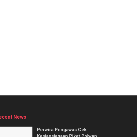
ecent News
Perwira Pengawas Cek
Kesiapsiagaan Piket Polwan