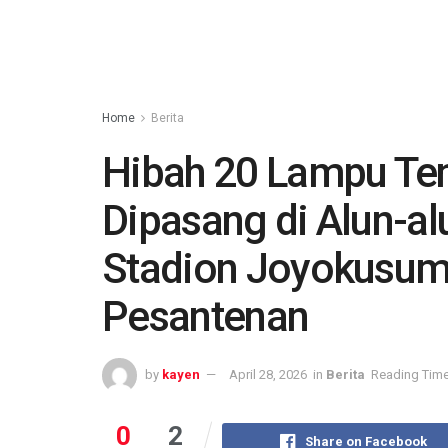
Home
Berita
Hibah 20 Lampu Ten
Dipasang di Alun-a
Stadion Joyokusum
Pesantenan
by
kayen
April 28, 2026
in
Berita
Reading Time
0
2
Share on Facebook