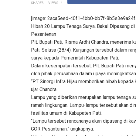
SHARES
VIEWS
[image: 2aca5eed-40f1-4bb0-bb7f-8b5e3e9a24f4
Hibah 20 Lampu Tenaga Surya, Bakal Dipasang d
Pesantenan
Plt. Bupati Pati, Risma Ardhi Chandra, menerima k
Pati, Selasa (28/4). Kunjungan tersebut dalam ra
surya kepada Pemerintah Kabupaten Pati.
Dalam kesempatan tersebut, Plt. Bupati Pati men
oleh pihak perusahaan dalam upaya meningkatkan f
“PT Sinergi Infra Hijau memberikan hibah kepada 
ujar Chandra.
Lampu yang diberikan merupakan lampu tenaga sury
ramah lingkungan. Lampu-lampu tersebut akan d
fasilitas umum di Kabupaten Pati.
“Lampu tersebut rencananya akan dipasang di k
GOR Pesantenan,” ungkapnya.