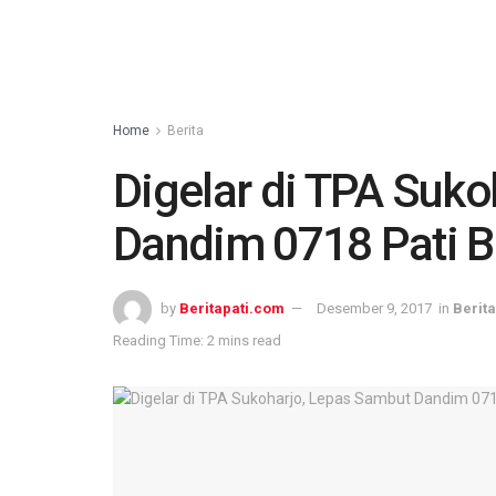
Home
Berita
Digelar di TPA Suk
Dandim 0718 Pati B
by
Beritapati.com
Desember 9, 2017
in
Berita
Reading Time: 2 mins read