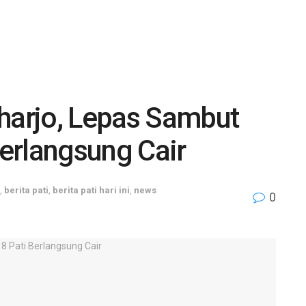
oharjo, Lepas Sambut
erlangsung Cair
,
berita pati
,
berita pati hari ini
,
news
0