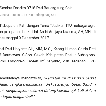
 Sambut Dandim 0718 Pati Berlangsung Cair
 Kabupaten Pati dengan Tema “Jadikan TPA sebagai agro
n pelepasan Letkol Inf Andri Amijaya Kusuma, SH, MH, di
abtu tanggal 9 Desember 2017.
pati Pati Haryanto,SH, MM, M.Si, Kabag Humas Setda Pati
f Darmawan, S.Sos, Sekda Kabupaten Pati Ir. Suharyono,
amil Margorejo Kapten Inf Sriyanto, dan segenap OPD
sambutannya mengatakan,
“Kegiatan ini dilakukan berkat
dalam rangka pelaksanaan diskusi,penyambutan Dandim
ami mengucapkan selamat datang kepada bpk Letkol Arm
 tugas dengan baik”
.