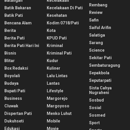
Batangan
Kecelakaan
Rembang
Batik Bakaran
Kecelakaan Di Pati
Review
Batik Pati
Kesehatan
Safin
Bencana Alam
Kodim 0718/pati
Saiful Arifin
Berita
Kota
Salatiga
Berita Pati
KPUD Pati
Sarang
Berita Pati Hari Ini
Kriminal
Science
Bisnis
Kriminal Pati
Sekitar Pati
Blitar
Kudur
Sembaturagung
Box Redaksi
Kuliner
Sepakbola
Boyolali
Lalu Lintas
Seputarpati
Budaya
Lantas
Sista Cahya
Bupati Pati
Lifestyle
Nugraheni
Business
Margorejo
Sosbud
Cluwak
Margoyoso
Sosial
Dispertan Pati
Menko Luhut
Sosmed
Dukuhseti
Mobile
Sport
Edukasi
Movie