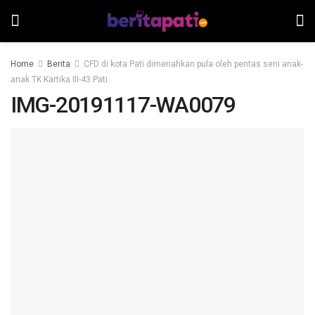
Home
Berita
CFD di kota Pati dimeriahkan pula oleh pentas seni anak-
anak TK Kartika III-43 Pati
IMG-20191117-WA0079