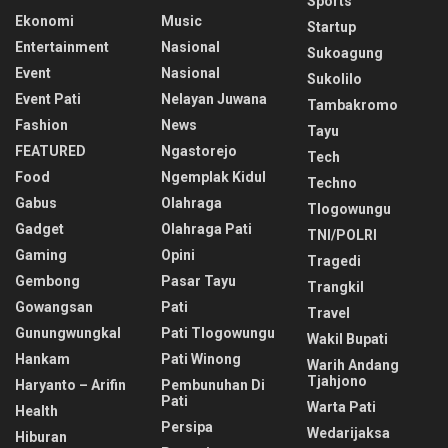
Sports
Ekonomi
Music
Startup
Entertainment
Nasional
Sukoagung
Event
Nasional
Sukolilo
Event Pati
Nelayan Juwana
Tambakromo
Fashion
News
Tayu
FEATURED
Ngastorejo
Tech
Food
Ngemplak Kidul
Techno
Gabus
Olahraga
Tlogowungu
Gadget
Olahraga Pati
TNI/POLRI
Gaming
Opini
Tragedi
Gembong
Pasar Tayu
Trangkil
Gowangsan
Pati
Travel
Gunungwungkal
Pati Tlogowungu
Wakil Bupati
Hankam
Pati Winong
Warih Andang
Tjahjono
Haryanto – Arifin
Pembunuhan Di
Pati
Warta Pati
Health
Persipa
Wedarijaksa
Hiburan