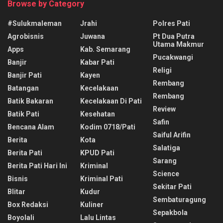
Browse by Category
#sulukmaleman
Jrahi
Polres Pati
Agrobisnis
Juwana
Pt Dua Putra
Utama Makmur
Apps
Kab. Semarang
Pucakwangi
Banjir
Kabar Pati
Religi
Banjir Pati
Kayen
Rembang
Batangan
Kecelakaan
Rembang
Batik Bakaran
Kecelakaan Di Pati
Review
Batik Pati
Kesehatan
Safin
Bencana Alam
Kodim 0718/pati
Saiful Arifin
Berita
Kota
Salatiga
Berita Pati
KPUD Pati
Sarang
Berita Pati Hari Ini
Kriminal
Science
Bisnis
Kriminal Pati
Sekitar Pati
Blitar
Kudur
Sembaturagung
Box Redaksi
Kuliner
Sepakbola
Boyolali
Lalu Lintas