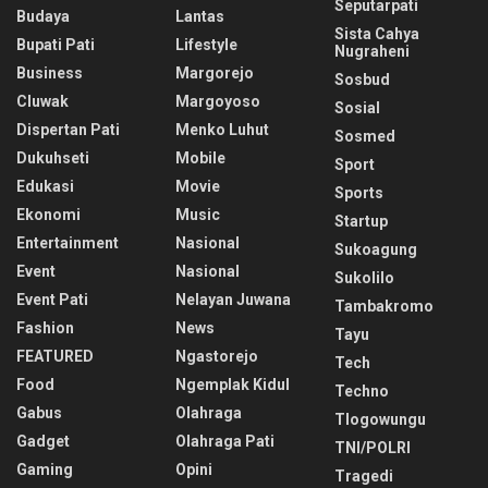
Seputarpati
Budaya
Lantas
Sista Cahya
Bupati Pati
Lifestyle
Nugraheni
Business
Margorejo
Sosbud
Cluwak
Margoyoso
Sosial
Dispertan Pati
Menko Luhut
Sosmed
Dukuhseti
Mobile
Sport
Edukasi
Movie
Sports
Ekonomi
Music
Startup
Entertainment
Nasional
Sukoagung
Event
Nasional
Sukolilo
Event Pati
Nelayan Juwana
Tambakromo
Fashion
News
Tayu
FEATURED
Ngastorejo
Tech
Food
Ngemplak Kidul
Techno
Gabus
Olahraga
Tlogowungu
Gadget
Olahraga Pati
TNI/POLRI
Gaming
Opini
Tragedi