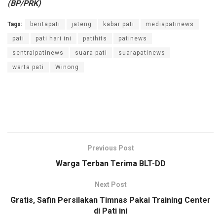
(BP/PRK)
Tags:
beritapati
jateng
kabar pati
mediapatinews
pati
pati hari ini
patihits
patinews
sentralpatinews
suara pati
suarapatinews
warta pati
Winong
Previous Post
Warga Terban Terima BLT-DD
Next Post
Gratis, Safin Persilakan Timnas Pakai Training Center
di Pati ini