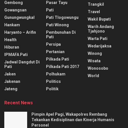
Gembong
Pasar Tayu
Trangkil
Gowangsan
Pati
Travel
Gunungwungkal
Pati Tlogowungu
Wakil Bupati
Hankam
Pati Winong
Warih Andang
Tjahjono
Haryanto – Arifin
Pembunuhan Di
Pati
Warta Pati
Health
Persipa
Wedarijaksa
Hiburan
Pertanian
Winong
IPMAFA Pati
Pilkada Pati
Wisata
Jadwal Dangdut Di
Pati
Pilkada Pati 2017
Wonosobo
Jaken
Polhukam
World
Jakenan
Politics
Jateng
Politik
Recent News
Pimpin Apel Pagi, Wakapolres Rembang
Tekankan Kedisiplinan dan Kinerja Humanis
Personel