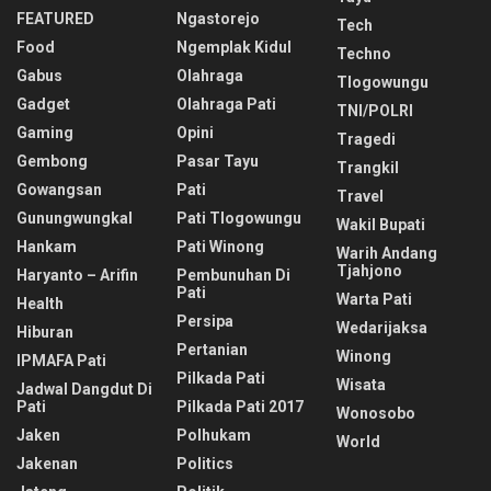
FEATURED
Ngastorejo
Tech
Food
Ngemplak Kidul
Techno
Gabus
Olahraga
Tlogowungu
Gadget
Olahraga Pati
TNI/POLRI
Gaming
Opini
Tragedi
Gembong
Pasar Tayu
Trangkil
Gowangsan
Pati
Travel
Gunungwungkal
Pati Tlogowungu
Wakil Bupati
Hankam
Pati Winong
Warih Andang
Tjahjono
Haryanto – Arifin
Pembunuhan Di
Pati
Warta Pati
Health
Persipa
Wedarijaksa
Hiburan
Pertanian
Winong
IPMAFA Pati
Pilkada Pati
Wisata
Jadwal Dangdut Di
Pati
Pilkada Pati 2017
Wonosobo
Jaken
Polhukam
World
Jakenan
Politics