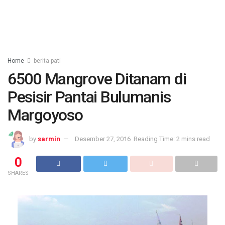
Home
berita pati
6500 Mangrove Ditanam di
Pesisir Pantai Bulumanis
Margoyoso
by
sarmin
Desember 27, 2016
Reading Time: 2 mins read
0
SHARES