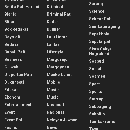
Sarang
Berita Pati Hari Ini
Kriminal
Science
Bisnis
Kriminal Pati
Sekitar Pati
Blitar
Kudur
Sembaturagung
Box Redaksi
Kuliner
Sepakbola
Boyolali
Lalu Lintas
Seputarpati
Budaya
Lantas
Sista Cahya
Bupati Pati
Lifestyle
Nugraheni
Business
Margorejo
Sosbud
Cluwak
Margoyoso
Sosial
Dispertan Pati
Menko Luhut
Sosmed
Dukuhseti
Mobile
Sport
Edukasi
Movie
Sports
Ekonomi
Music
Startup
Entertainment
Nasional
Sukoagung
Event
Nasional
Sukolilo
Event Pati
Nelayan Juwana
Tambakromo
Fashion
News
Tayu