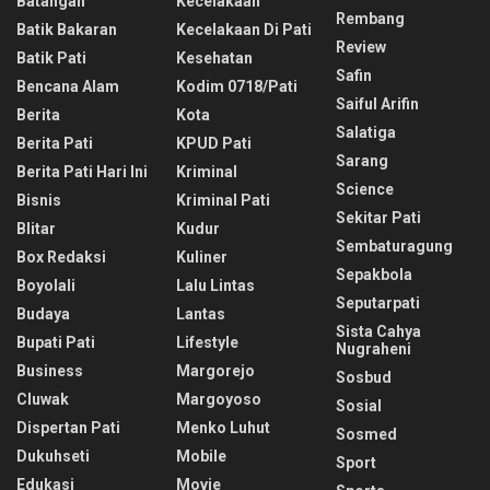
Batangan
Kecelakaan
Rembang
Batik Bakaran
Kecelakaan Di Pati
Review
Batik Pati
Kesehatan
Safin
Bencana Alam
Kodim 0718/pati
Saiful Arifin
Berita
Kota
Salatiga
Berita Pati
KPUD Pati
Sarang
Berita Pati Hari Ini
Kriminal
Science
Bisnis
Kriminal Pati
Sekitar Pati
Blitar
Kudur
Sembaturagung
Box Redaksi
Kuliner
Sepakbola
Boyolali
Lalu Lintas
Seputarpati
Budaya
Lantas
Sista Cahya
Bupati Pati
Lifestyle
Nugraheni
Business
Margorejo
Sosbud
Cluwak
Margoyoso
Sosial
Dispertan Pati
Menko Luhut
Sosmed
Dukuhseti
Mobile
Sport
Edukasi
Movie