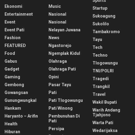
Sports
Ekonomi
Music
Startup
Entertainment
Nasional
Sukoagung
Event
Nasional
Sukolilo
Event Pati
Nelayan Juwana
Tambakromo
Fashion
News
Tayu
FEATURED
Ngastorejo
Tech
Food
Ngemplak Kidul
Techno
Gabus
Olahraga
Tlogowungu
Gadget
Olahraga Pati
TNI/POLRI
Gaming
Opini
Tragedi
Gembong
Pasar Tayu
Trangkil
Gowangsan
Pati
Travel
Gunungwungkal
Pati Tlogowungu
Wakil Bupati
Hankam
Pati Winong
Warih Andang
Tjahjono
Haryanto – Arifin
Pembunuhan Di
Pati
Warta Pati
Health
Persipa
Wedarijaksa
Hiburan