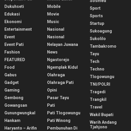
Sosmed
Dukuhseti
Mobile
Sport
Edukasi
Movie
Sports
Ekonomi
Music
Startup
Entertainment
Nasional
Sukoagung
Event
Nasional
Sukolilo
Event Pati
Nelayan Juwana
Tambakromo
Fashion
News
Tayu
FEATURED
Ngastorejo
Tech
Food
Ngemplak Kidul
Techno
Gabus
Olahraga
Tlogowungu
Gadget
Olahraga Pati
TNI/POLRI
Gaming
Opini
Tragedi
Gembong
Pasar Tayu
Trangkil
Gowangsan
Pati
Travel
Gunungwungkal
Pati Tlogowungu
Wakil Bupati
Hankam
Pati Winong
Warih Andang
Tjahjono
Haryanto – Arifin
Pembunuhan Di