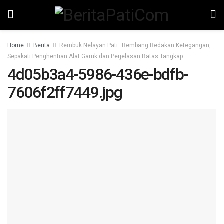
Home
Berita
Rembuk Nelayan Pati–Rembang Redakan Ketegangan,
Sepakati Penghentian Alat Garuk dan Perjelasan Batas Tangkap
4d05b3a4-5986-436e-bdfb-
7606f2ff7449.jpg