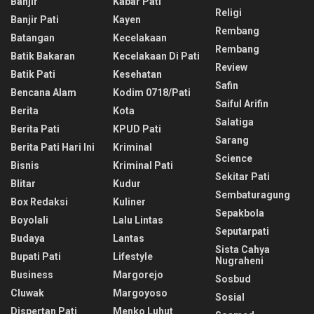
Banjir
Kabar Pati
Religi
Banjir Pati
Kayen
Rembang
Batangan
Kecelakaan
Rembang
Batik Bakaran
Kecelakaan Di Pati
Review
Batik Pati
Kesehatan
Safin
Bencana Alam
Kodim 0718/pati
Saiful Arifin
Berita
Kota
Salatiga
Berita Pati
KPUD Pati
Sarang
Berita Pati Hari Ini
Kriminal
Science
Bisnis
Kriminal Pati
Sekitar Pati
Blitar
Kudur
Sembaturagung
Box Redaksi
Kuliner
Sepakbola
Boyolali
Lalu Lintas
Seputarpati
Budaya
Lantas
Sista Cahya
Bupati Pati
Lifestyle
Nugraheni
Business
Margorejo
Sosbud
Cluwak
Margoyoso
Sosial
Dispertan Pati
Menko Luhut