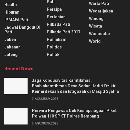
Pati
Warta Pati
Health
Persipa
Wedarijaksa
Hiburan
Pertanian
Winong
IPMAFA Pati
Pilkada Pati
Wisata
Jadwal Dangdut Di
Pati
Pilkada Pati 2017
Wonosobo
Jaken
Polhukam
World
Jakenan
Politics
Jateng
Politik
Recent News
Jaga Kondusivitas Kamtibmas,
Bhabinkamtibmas Desa Sedan Hadiri Dzikir
Kemerdekaan dan Istigozah di Masjid Syatho
AGUSTUS 9, 2026
Perwira Pengawas Cek Kesiapsiagaan Piket
Polwan 110 SPKT Polres Rembang
AGUSTUS 9, 2026