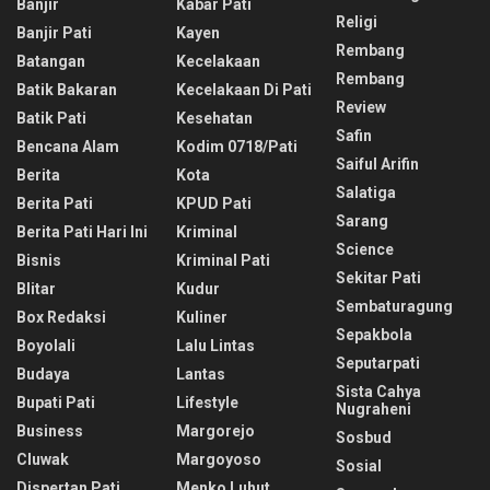
Banjir
Kabar Pati
Religi
Banjir Pati
Kayen
Rembang
Batangan
Kecelakaan
Rembang
Batik Bakaran
Kecelakaan Di Pati
Review
Batik Pati
Kesehatan
Safin
Bencana Alam
Kodim 0718/pati
Saiful Arifin
Berita
Kota
Salatiga
Berita Pati
KPUD Pati
Sarang
Berita Pati Hari Ini
Kriminal
Science
Bisnis
Kriminal Pati
Sekitar Pati
Blitar
Kudur
Sembaturagung
Box Redaksi
Kuliner
Sepakbola
Boyolali
Lalu Lintas
Seputarpati
Budaya
Lantas
Sista Cahya
Bupati Pati
Lifestyle
Nugraheni
Business
Margorejo
Sosbud
Cluwak
Margoyoso
Sosial
Dispertan Pati
Menko Luhut