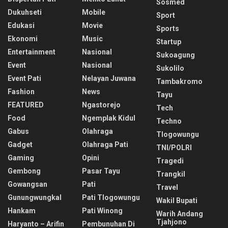
Sosmed
Dukuhseti
Mobile
Sport
Edukasi
Movie
Sports
Ekonomi
Music
Startup
Entertainment
Nasional
Sukoagung
Event
Nasional
Sukolilo
Event Pati
Nelayan Juwana
Tambakromo
Fashion
News
Tayu
FEATURED
Ngastorejo
Tech
Food
Ngemplak Kidul
Techno
Gabus
Olahraga
Tlogowungu
Gadget
Olahraga Pati
TNI/POLRI
Gaming
Opini
Tragedi
Gembong
Pasar Tayu
Trangkil
Gowangsan
Pati
Travel
Gunungwungkal
Pati Tlogowungu
Wakil Bupati
Hankam
Pati Winong
Warih Andang
Tjahjono
Haryanto – Arifin
Pembunuhan Di