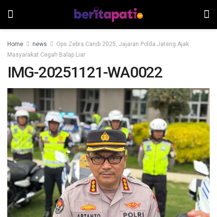
Home
news
Ops Zebra Candi 2025, Jajaran Polda Jateng Ajak
Masyarakat Cegah Balap Liar
IMG-20251121-WA0022