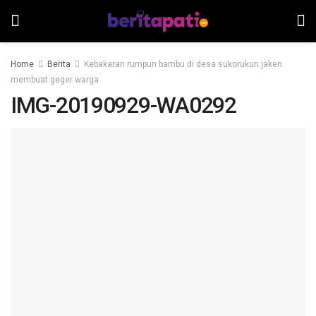
Home
Berita
Kebakaran rumpun bambu di desa sukorukun jaken
membuat geger warga
IMG-20190929-WA0292