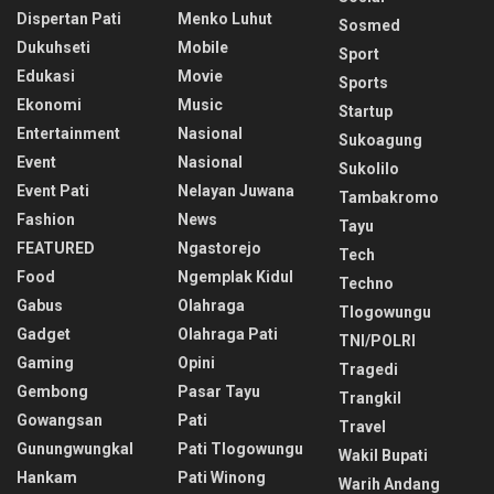
Dispertan Pati
Menko Luhut
Sosmed
Dukuhseti
Mobile
Sport
Edukasi
Movie
Sports
Ekonomi
Music
Startup
Entertainment
Nasional
Sukoagung
Event
Nasional
Sukolilo
Event Pati
Nelayan Juwana
Tambakromo
Fashion
News
Tayu
FEATURED
Ngastorejo
Tech
Food
Ngemplak Kidul
Techno
Gabus
Olahraga
Tlogowungu
Gadget
Olahraga Pati
TNI/POLRI
Gaming
Opini
Tragedi
Gembong
Pasar Tayu
Trangkil
Gowangsan
Pati
Travel
Gunungwungkal
Pati Tlogowungu
Wakil Bupati
Hankam
Pati Winong
Warih Andang