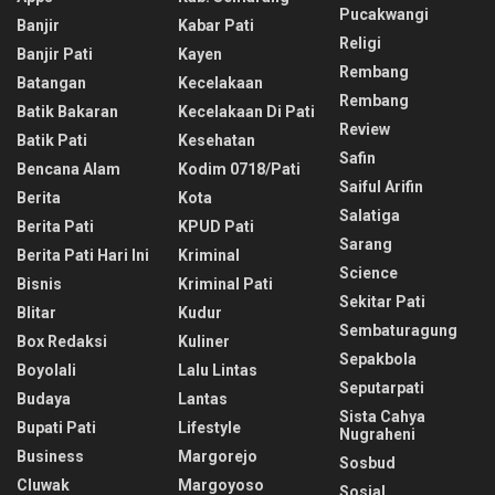
Pucakwangi
Banjir
Kabar Pati
Religi
Banjir Pati
Kayen
Rembang
Batangan
Kecelakaan
Rembang
Batik Bakaran
Kecelakaan Di Pati
Review
Batik Pati
Kesehatan
Safin
Bencana Alam
Kodim 0718/pati
Saiful Arifin
Berita
Kota
Salatiga
Berita Pati
KPUD Pati
Sarang
Berita Pati Hari Ini
Kriminal
Science
Bisnis
Kriminal Pati
Sekitar Pati
Blitar
Kudur
Sembaturagung
Box Redaksi
Kuliner
Sepakbola
Boyolali
Lalu Lintas
Seputarpati
Budaya
Lantas
Sista Cahya
Bupati Pati
Lifestyle
Nugraheni
Business
Margorejo
Sosbud
Cluwak
Margoyoso
Sosial