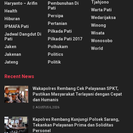
Tjahjono
Haryanto – Arifin
Pembunuhan Di
Pati
Warta Pati
Health
Persipa
Wedarijaksa
Hiburan
Pertanian
Winong
IPMAFA Pati
Pilkada Pati
Wisata
Jadwal Dangdut Di
Pati
Pilkada Pati 2017
Wonosobo
Jaken
Polhukam
World
Jakenan
Politics
Jateng
Politik
Recent News
Wakapolres Rembang Cek Pelayanan SPKT,
Pastikan Masyarakat Terlayani dengan Cepat
dan Humanis
AGUSTUS 6, 2026
Kapolres Rembang Kunjungi Polsek Sarang,
Tekankan Pelayanan Prima dan Soliditas
Personel