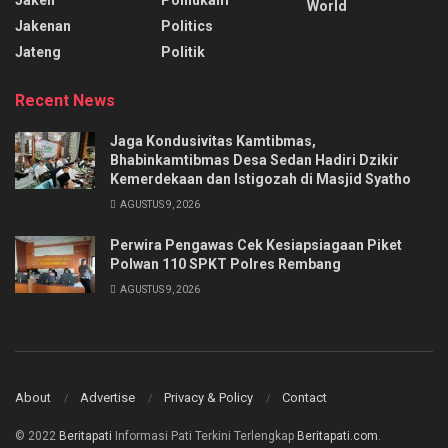
Jaken
Polhukam
World
Jakenan
Politics
Jateng
Politik
Recent News
Jaga Kondusivitas Kamtibmas,
Bhabinkamtibmas Desa Sedan Hadiri Dzikir
Kemerdekaan dan Istigozah di Masjid Syatho
AGUSTUS 9, 2026
Perwira Pengawas Cek Kesiapsiagaan Piket
Polwan 110 SPKT Polres Rembang
AGUSTUS 9, 2026
About
Advertise
Privacy & Policy
Contact
© 2022
Beritapati
Informasi Pati Terkini Terlengkap
Beritapati.com
.