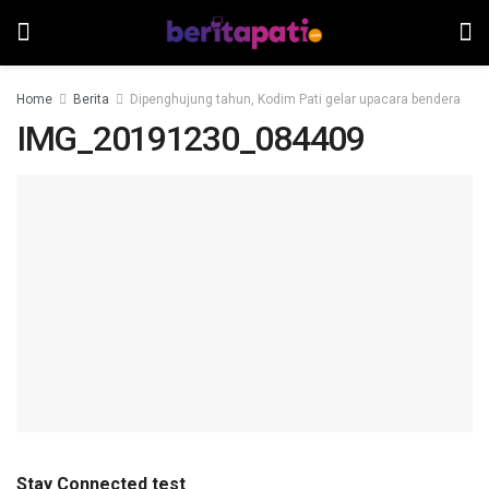
Home
Berita
Dipenghujung tahun, Kodim Pati gelar upacara bendera
IMG_20191230_084409
Stay Connected test