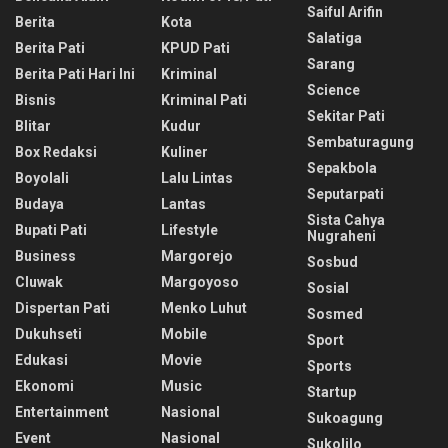
Saiful Arifin
Berita
Kota
Salatiga
Berita Pati
KPUD Pati
Sarang
Berita Pati Hari Ini
Kriminal
Science
Bisnis
Kriminal Pati
Sekitar Pati
Blitar
Kudur
Sembaturagung
Box Redaksi
Kuliner
Sepakbola
Boyolali
Lalu Lintas
Seputarpati
Budaya
Lantas
Sista Cahya
Bupati Pati
Lifestyle
Nugraheni
Business
Margorejo
Sosbud
Cluwak
Margoyoso
Sosial
Dispertan Pati
Menko Luhut
Sosmed
Dukuhseti
Mobile
Sport
Edukasi
Movie
Sports
Ekonomi
Music
Startup
Entertainment
Nasional
Sukoagung
Event
Nasional
Sukolilo