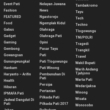
Event Pati
Nelayan Juwana
Tambakromo
Fashion
News
Tayu
FEATURED
Ngastorejo
Tech
Food
Ngemplak Kidul
Techno
Gabus
Olahraga
Tlogowungu
Gadget
Olahraga Pati
TNI/POLRI
Gaming
Opini
Tragedi
Gembong
Pasar Tayu
Trangkil
Gowangsan
Pati
Travel
Gunungwungkal
Pati Tlogowungu
Wakil Bupati
Hankam
Pati Winong
Warih Andang
Tjahjono
Haryanto – Arifin
Pembunuhan Di
Pati
Warta Pati
Health
Persipa
Wedarijaksa
Hiburan
Pertanian
Winong
IPMAFA Pati
Pilkada Pati
Wisata
Jadwal Dangdut Di
Pati
Pilkada Pati 2017
Wonosobo