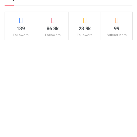
139
86.8k
23.9k
99
Followers
Followers
Followers
Subscribers