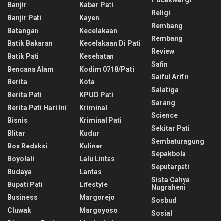
Pucakwangi
Banjir
Kabar Pati
Religi
Banjir Pati
Kayen
Rembang
Batangan
Kecelakaan
Rembang
Batik Bakaran
Kecelakaan Di Pati
Review
Batik Pati
Kesehatan
Safin
Bencana Alam
Kodim 0718/pati
Saiful Arifin
Berita
Kota
Salatiga
Berita Pati
KPUD Pati
Sarang
Berita Pati Hari Ini
Kriminal
Science
Bisnis
Kriminal Pati
Sekitar Pati
Blitar
Kudur
Sembaturagung
Box Redaksi
Kuliner
Sepakbola
Boyolali
Lalu Lintas
Seputarpati
Budaya
Lantas
Sista Cahya
Bupati Pati
Lifestyle
Nugraheni
Business
Margorejo
Sosbud
Cluwak
Margoyoso
Sosial