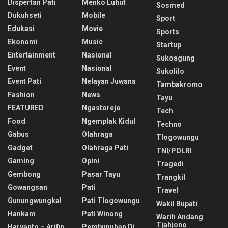
Dispertan Pati
Menko Luhut
Sosmed
Dukuhseti
Mobile
Sport
Edukasi
Movie
Sports
Ekonomi
Music
Startup
Entertainment
Nasional
Sukoagung
Event
Nasional
Sukolilo
Event Pati
Nelayan Juwana
Tambakromo
Fashion
News
Tayu
FEATURED
Ngastorejo
Tech
Food
Ngemplak Kidul
Techno
Gabus
Olahraga
Tlogowungu
Gadget
Olahraga Pati
TNI/POLRI
Gaming
Opini
Tragedi
Gembong
Pasar Tayu
Trangkil
Gowangsan
Pati
Travel
Gunungwungkal
Pati Tlogowungu
Wakil Bupati
Hankam
Pati Winong
Warih Andang
Tjahjono
Haryanto – Arifin
Pembunuhan Di