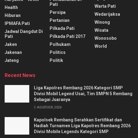
Pati
Warta Pati
Health
Persipa
Wedarijaksa
Hiburan
Pertanian
Winong
IPMAFA Pati
Pilkada Pati
Wisata
Jadwal Dangdut Di
Pati
Pilkada Pati 2017
Wonosobo
Jaken
Polhukam
World
Jakenan
Politics
Jateng
Politik
Recent News
Liga Kapolres Rembang 2026 Kategori SMP
Divisi Mobil Legend Usai, Tim SMPN 5 Rembang
Sebagai Juaranya
AGUSTUS 8, 2026
Kapolsek Rembang Serahkan Sertifikat dan
Hadiah Turnamen Liga Kapolres Rembang 2026
Divisi Mobile Legends Kategori SMP